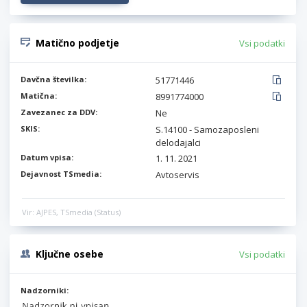
Matično podjetje
Vsi podatki
Davčna številka:
51771446
Matična:
8991774000
Zavezanec za DDV:
Ne
SKIS:
S.14100 - Samozaposleni
delodajalci
Datum vpisa:
1. 11. 2021
Dejavnost TSmedia:
Avtoservis
Vir: AJPES, TSmedia (Status)
Ključne osebe
Vsi podatki
Nadzorniki: