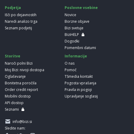
Podjetja
Poslovne vsebine
Išči po dejavnostih
Novice
Naredi analizo trga
Borzne objave
Seznam podjetij
Bizi svetuje
BiziHELP
Dogodki
Pomembni datumi
Storitve
Informacije
Naroči polni Bizi
O nas
Moj Bizi: nivoji dostopa
Pomoč
Oglaševanje
TSmedia kontakt
Bonitetna poročila
Pogosta vprašanja
Order credit report
Pravila in pogoji
Mobilni dostop
Upravljanje soglasij
API dostop
Seznami
info@bizi.si
Sledite nam: