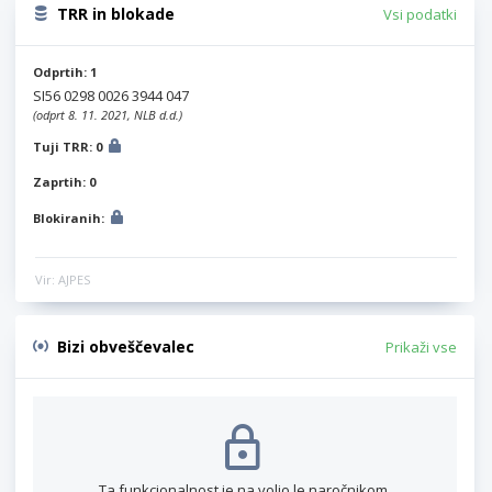
TRR in blokade
Vsi podatki
Odprtih: 1
SI56 0298 0026 3944 047
(odprt 8. 11. 2021, NLB d.d.)
Tuji TRR: 0
Zaprtih: 0
Blokiranih:
Vir: AJPES
Bizi obveščevalec
Prikaži vse
Ta funkcionalnost je na voljo le naročnikom.