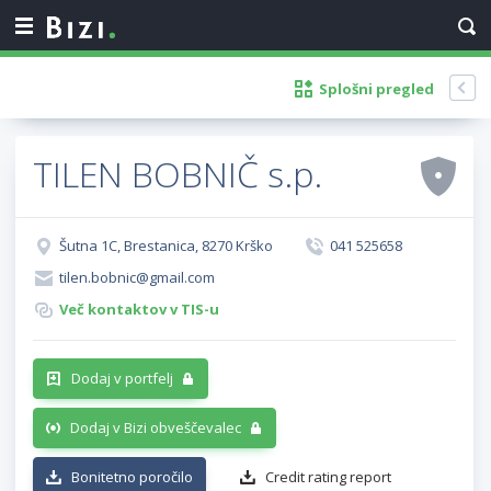
Splošni pregled
TILEN BOBNIČ s.p.
Šutna 1C, Brestanica, 8270 Krško
041 525658
tilen.bobnic@gmail.com
Več kontaktov v TIS-u
Dodaj v portfelj
Dodaj v Bizi obveščevalec
Bonitetno poročilo
Credit rating report