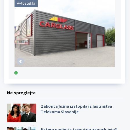
Avtostekla
Ne spreglejte
Zakonca Južna izstopila iz lastništva
Telekoma Slovenije
Katera podjetja trenutno zaposlujejo?