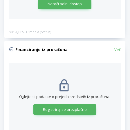
Naroči polni dostop
Vir: AJPES, TSmedia (Status)
Financiranje iz proračuna
Več
Oglejte si podatke o prejetih sredstvih iz proračuna.
Registriraj se brezplačno