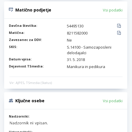
Matično podjetje
Vsi podatki
Davčna številka:
54495130
Matična:
8211582000
Zavezanec za DDV:
Ne
SKIS:
S.14100 - Samozaposleni
delodajalci
Datum vpisa:
31. 5. 2018
Dejavnost TSmedia:
Manikura in pedikura
Vir: AJPES, TSmedia (Status)
Ključne osebe
Vsi podatki
Nadzorniki:
Ustanovitelji: