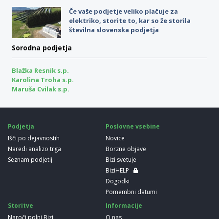
Če vaše podjetje veliko plačuje za
elektriko, storite to, kar so že storila
številna slovenska podjetja
Sorodna podjetja
Blažka Resnik s.p.
Karolina Troha s.p.
Maruša Cvilak s.p.
Podjetja
Poslovne vsebine
Išči po dejavnostih
Novice
Naredi analizo trga
Borzne objave
Seznam podjetij
Bizi svetuje
BiziHELP
Dogodki
Pomembni datumi
Storitve
Informacije
Naroči polni Bizi
O nas