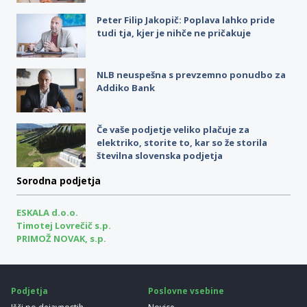
Peter Filip Jakopič: Poplava lahko pride
tudi tja, kjer je nihče ne pričakuje
NLB neuspešna s prevzemno ponudbo za
Addiko Bank
Če vaše podjetje veliko plačuje za
elektriko, storite to, kar so že storila
številna slovenska podjetja
Sorodna podjetja
ESKALA d.o.o.
Timotej Lovrečič s.p.
PRIMOŽ NOVAK, s.p.
Podjetja
Poslovne vsebine