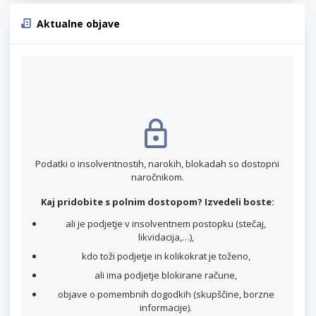
Aktualne objave
Podatki o insolventnostih, narokih, blokadah so dostopni
naročnikom.
Kaj pridobite s polnim dostopom? Izvedeli boste:
ali je podjetje v insolventnem postopku (stečaj,
likvidacija,…),
kdo toži podjetje in kolikokrat je toženo,
ali ima podjetje blokirane račune,
objave o pomembnih dogodkih (skupščine, borzne
informacije).