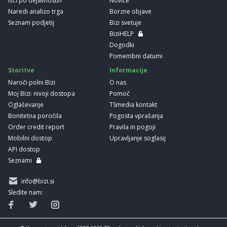
Išči po dejavnostih
Novice
Naredi analizo trga
Borzne objave
Seznam podjetij
Bizi svetuje
BiziHELP
Dogodki
Pomembni datumi
Storitve
Informacije
Naroči polni Bizi
O nas
Moj Bizi: nivoji dostopa
Pomoč
Oglaševanje
TSmedia kontakt
Bonitetna poročila
Pogosta vprašanja
Order credit report
Pravila in pogoji
Mobilni dostop
Upravljanje soglasij
API dostop
Seznami
info@bizi.si
Sledite nam: