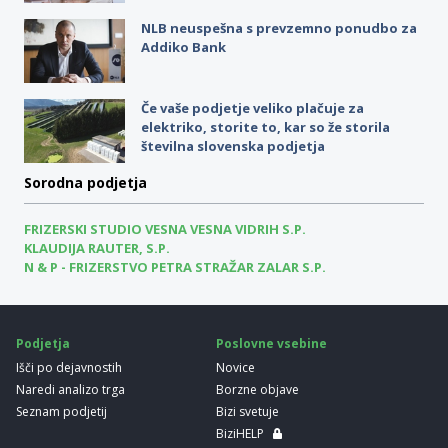
NLB neuspešna s prevzemno ponudbo za
Addiko Bank
Če vaše podjetje veliko plačuje za
elektriko, storite to, kar so že storila
številna slovenska podjetja
Sorodna podjetja
FRIZERSKI STUDIO VESNA VESNA VIDRIH S.P.
KLAUDIJA RAUTER, S.P.
N & P - FRIZERSTVO PETRA STRAŽAR ZALAR S.P.
Podjetja
Poslovne vsebine
Išči po dejavnostih
Novice
Naredi analizo trga
Borzne objave
Seznam podjetij
Bizi svetuje
BiziHELP