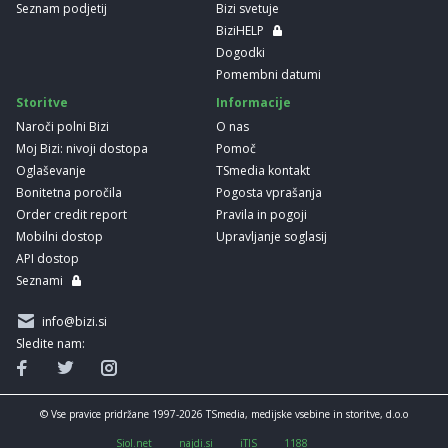
Seznam podjetij
Bizi svetuje
BiziHELP
Dogodki
Pomembni datumi
Storitve
Informacije
Naroči polni Bizi
O nas
Moj Bizi: nivoji dostopa
Pomoč
Oglaševanje
TSmedia kontakt
Bonitetna poročila
Pogosta vprašanja
Order credit report
Pravila in pogoji
Mobilni dostop
Upravljanje soglasij
API dostop
Seznami
info@bizi.si
Sledite nam:
© Vse pravice pridržane 1997-2026 TSmedia, medijske vsebine in storitve, d.o.o
Siol.net
najdi.si
iTIS
1188