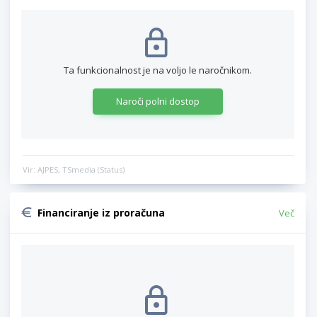
Ta funkcionalnost je na voljo le naročnikom.
Naroči polni dostop
Vir: AJPES, TSmedia (Status)
Financiranje iz proračuna
Več