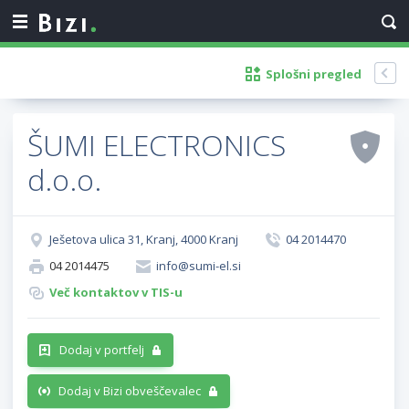
Splošni pregled
ŠUMI ELECTRONICS
d.o.o.
Ješetova ulica 31, Kranj, 4000 Kranj
04 2014470
04 2014475
info@sumi-el.si
Več kontaktov v TIS-u
Dodaj v portfelj
Dodaj v Bizi obveščevalec