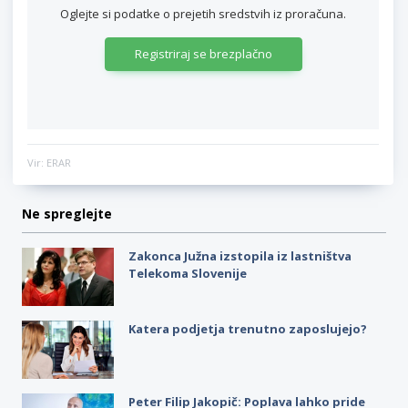
Oglejte si podatke o prejetih sredstvih iz proračuna.
Registriraj se brezplačno
Vir: ERAR
Ne spreglejte
Zakonca Južna izstopila iz lastništva
Telekoma Slovenije
Katera podjetja trenutno zaposlujejo?
Peter Filip Jakopič: Poplava lahko pride