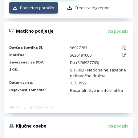
Bonitetno poročilo
Credit rating report
Matično podjetje
Vsi podatki
Davčna številka SI:
96927763
Matična:
5636191000
Zavezanec za DDV:
Da (SI96927763)
SKIS:
S.11002 - Nacionalne zasebne
nefinančne družbe
Datum vpisa:
1. 7. 1992
Dejavnost TSmedia:
Računalništvo in informatika
Vir: AJPES, TSmedia (Status)
Ključne osebe
Vsi podatki