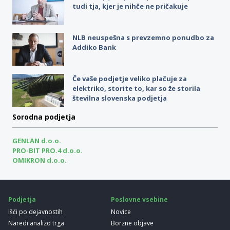
tudi tja, kjer je nihče ne pričakuje
NLB neuspešna s prevzemno ponudbo za
Addiko Bank
Če vaše podjetje veliko plačuje za
elektriko, storite to, kar so že storila
številna slovenska podjetja
Sorodna podjetja
GENLAN d.o.o.
PRO-BIT PRO.4 d.o.o.
OMIKRON d.o.o.
Podjetja
Poslovne vsebine
Išči po dejavnostih
Novice
Naredi analizo trga
Borzne objave