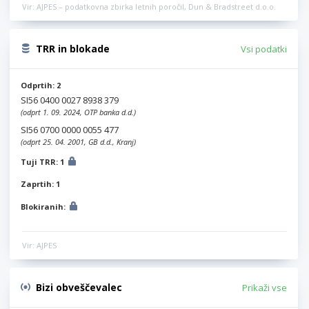
Vir: AJPES – podatkovna zbirka letnih poročil, Dun & Bradstreet d.o.o.
TRR in blokade
Vsi podatki
Odprtih: 2
SI56 0400 0027 8938 379
(odprt 1. 09. 2024, OTP banka d.d.)
SI56 0700 0000 0055 477
(odprt 25. 04. 2001, GB d.d., Kranj)
Tuji TRR: 1
Zaprtih: 1
Blokiranih:
Vir: AJPES
Bizi obveščevalec
Prikaži vse