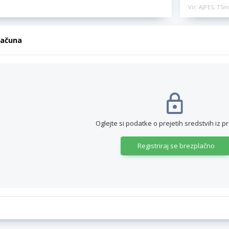
Vir: AJPES, TSm
računa
Oglejte si podatke o prejetih sredstvih iz p
Registriraj se brezplačno