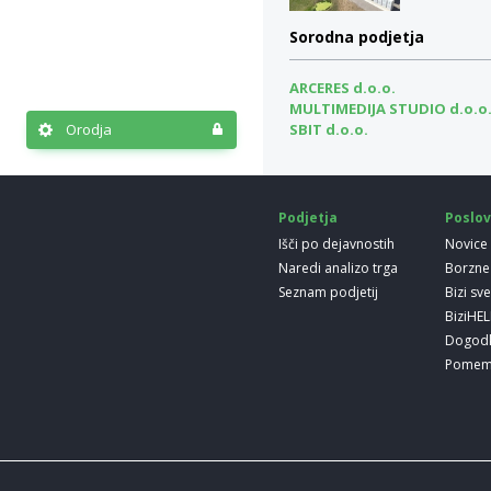
Sorodna podjetja
ARCERES d.o.o.
MULTIMEDIJA STUDIO d.o.o
Orodja
SBIT d.o.o.
Podjetja
Poslov
Išči po dejavnostih
Novice
Naredi analizo trga
Borzne
Seznam podjetij
Bizi sv
BiziHE
Dogod
Pomem