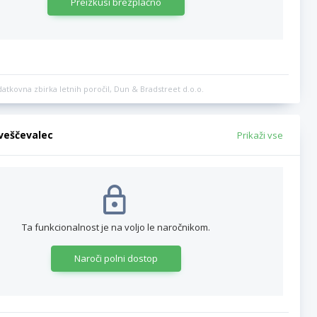
Preizkusi brezplačno
datkovna zbirka letnih poročil, Dun & Bradstreet d.o.o.
bveščevalec
Prikaži vse
Ta funkcionalnost je na voljo le naročnikom.
Naroči polni dostop