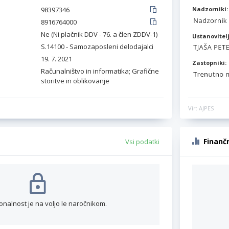
98397346
Nadzorniki:
8916764000
Ne (Ni plačnik DDV - 76. a člen ZDDV-1)
Ustanovitelj
S.14100 - Samozaposleni delodajalci
19. 7. 2021
Zastopniki:
Računalništvo in informatika; Grafične
storitve in oblikovanje
Vir: AJPES
Finanč
Vsi podatki
onalnost je na voljo le naročnikom.