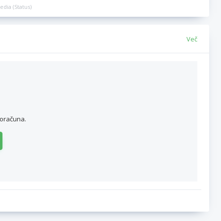
edia (Status)
Več
roračuna.