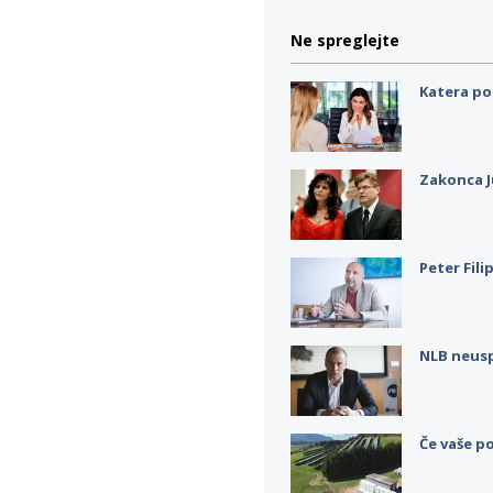
Ne spreglejte
Katera po
Zakonca J
Peter Fili
NLB neus
Če vaše po