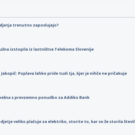
djetja trenutno zaposlujejo?
užna izstopila iz lastništva Telekoma Slovenije
p Jakopič: Poplava lahko pride tudi tja, kjer je nihče ne pričakuje
pešna s prevzemno ponudbo za Addiko Bank
djetje veliko plačuje za elektriko, storite to, kar so že storila štev