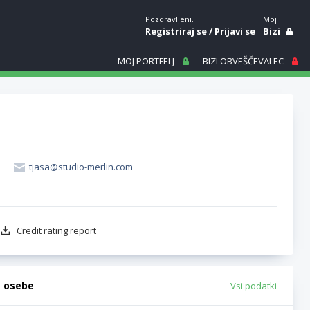
Pozdravljeni.
Moj
Registriraj se
/
Prijavi se
Bizi
MOJ PORTFELJ
BIZI OBVEŠČEVALEC
tjasa@studio-merlin.com
Credit rating report
e osebe
Vsi podatki