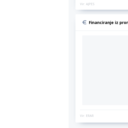
Vir: AJPES
Financiranje iz pro
Vir: ERAR