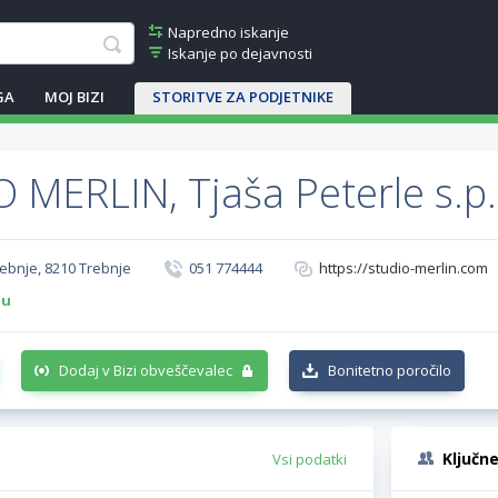
Napredno iskanje
Iskanje po dejavnosti
GA
MOJ BIZI
STORITVE ZA PODJETNIKE
 MERLIN, Tjaša Peterle s.p.
rebnje, 8210 Trebnje
051 774444
https://studio-merlin.com
-u
Dodaj v Bizi obveščevalec
Bonitetno poročilo
Ključn
Vsi podatki