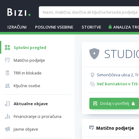
IZRAČUNI
POSLOVNE VSEBINE
STORITVE
ANALIZA TR
Splošni pregled
STUDIO
Matično podjetje
TRR in blokade
Simončičeva ulica 2, T
Več kontaktov v TIS
Ključne osebe
Dodaj v portfelj
Aktualne objave
Financiranje iz proračuna
Matično podjetje
Javne objave