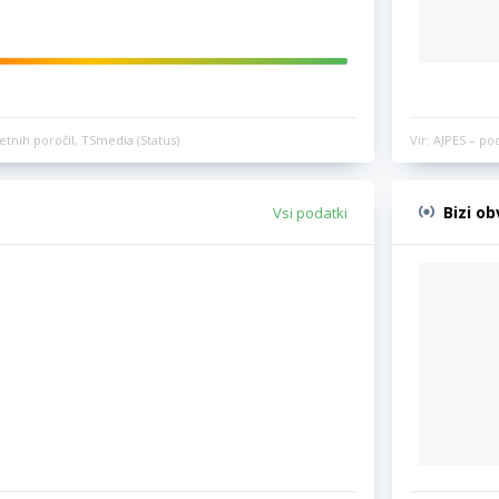
etnih poročil, TSmedia (Status)
Vir: AJPES – po
Bizi o
Vsi podatki