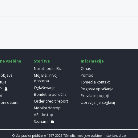
.
ne vsebine
Storitve
Informacije
Naroči polni Bizi
O nas
 objave
Moj Bizi: nivoji
Pomoč
dostopa
etuje
TSmedia kontakt
Oglaševanje
LP
Pogosta vprašanja
Bonitetna poročila
ki
Pravila in pogoji
Order credit report
bni datumi
Upravljanje soglasij
Mobilni dostop
API dostop
Seznami
© Vse pravice pridržane 1997-2026 TSmedia, medijske vsebine in storitve, d.o.o