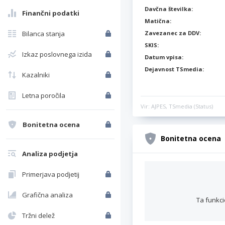
Davčna številka:
Finančni podatki
Matična:
Bilanca stanja
Zavezanec za DDV:
SKIS:
Izkaz poslovnega izida
Datum vpisa:
Dejavnost TSmedia:
Kazalniki
Letna poročila
Vir: AJPES, TSmedia (Status)
Bonitetna ocena
Bonitetna ocena
Analiza podjetja
Primerjava podjetij
Grafična analiza
Ta funkci
Tržni delež