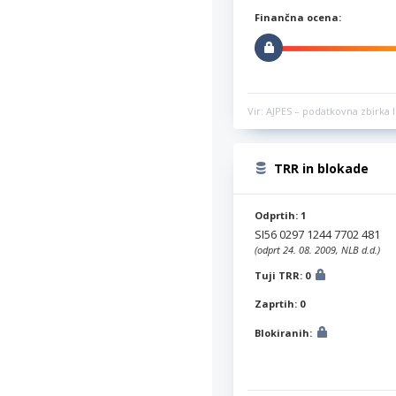
Finančna ocena:
Vir: AJPES – podatkovna zbirka l
TRR in blokade
Odprtih: 1
SI56 0297 1244 7702 481
(odprt 24. 08. 2009, NLB d.d.)
Tuji TRR: 0
Zaprtih: 0
Blokiranih: