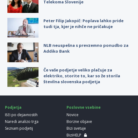
Telekoma Slovenije
Peter Filip Jakopič: Poplava lahko pride
tudi tja, kjer je nihče ne pričakuje
NLB neuspešna s prevzemno ponudbo za
Addiko Bank
Če vaše podjetje veliko plačuje za
elektriko, storite to, kar so že storila
številna slovenska podjetja
Podjetja
Poslovne vsebine
Išči po dejavnostih
Novice
Naredi analizo trga
Borzne objave
Seznam podjetij
Bizi svetuje
BiziHELP