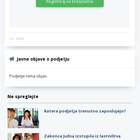
Registriraj se brezplačno
Vir: ERAR
Javne objave o podjetju
Podjetje nima objav.
Ne spreglejte
Katera podjetja trenutno zaposlujejo?
Zakonca Južna izstopila iz lastništva