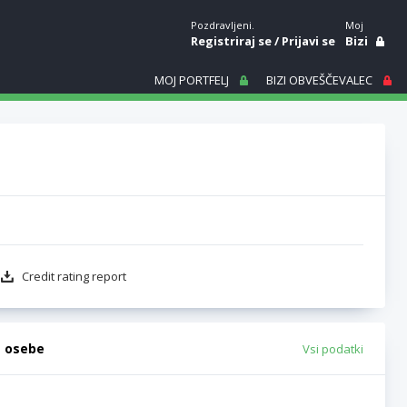
Pozdravljeni.
Moj
Registriraj se
/
Prijavi se
Bizi
MOJ PORTFELJ
BIZI OBVEŠČEVALEC
Credit rating report
e osebe
Vsi podatki