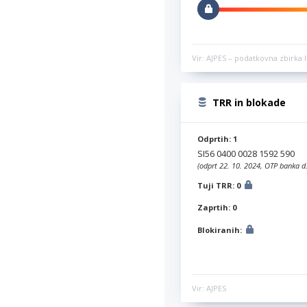
Vir: AJPES – podatkovna zbirka l
TRR in blokade
Odprtih: 1
SI56 0400 0028 1592 590
(odprt 22. 10. 2024, OTP banka d.
Tuji TRR: 0
Zaprtih: 0
Blokiranih:
Vir: AJPES