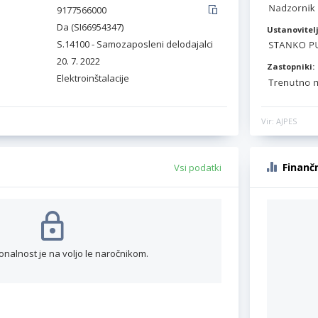
9177566000
Da (SI66954347)
Ustanovitelj
S.14100 - Samozaposleni delodajalci
20. 7. 2022
Zastopniki:
Elektroinštalacije
Vir: AJPES
Finanč
Vsi podatki
onalnost je na voljo le naročnikom.