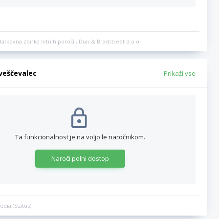
datkovna zbirka letnih poročil, Dun & Bradstreet d.o.o.
bveščevalec
Prikaži vse
Ta funkcionalnost je na voljo le naročnikom.
Naroči polni dostop
edia (Status)