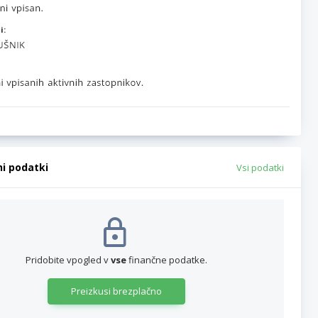
i:
ni podatki
Vsi podatki
Pridobite vpogled v
vse
finančne podatke.
Preizkusi brezplačno