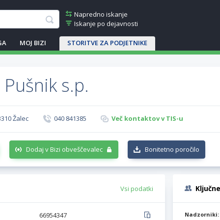
Napredno iskanje
Iskanje po dejavnosti
GA
MOJ BIZI
STORITVE ZA PODJETNIKE
 Pušnik s.p.
3310 Žalec
040 841385
Več kontaktov v TIS-u
Dodaj v Bizi obveščevalec
Bonitetno poročilo
Ključn
Vsi podatki
66954347
Nadzorniki: