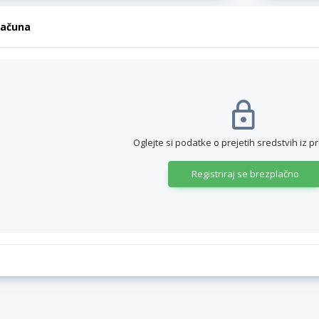
računa
Oglejte si podatke o prejetih sredstvih iz p
Registriraj se brezplačno