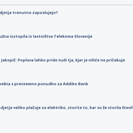
djetja trenutno zaposlujejo?
užna izstopila iz lastništva Telekoma Slovenije
p Jakopič: Poplava lahko pride tudi tja, kjer je nihče ne pričakuje
pešna s prevzemno ponudbo za Addiko Bank
djetje veliko plačuje za elektriko, storite to, kar so že storila štev