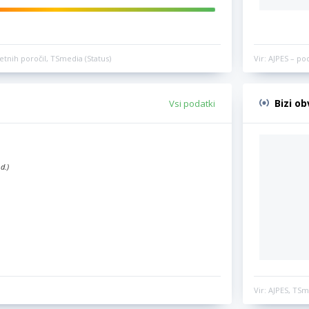
etnih poročil, TSmedia (Status)
Vir: AJPES – po
Bizi o
Vsi podatki
d.)
Vir: AJPES, TSm