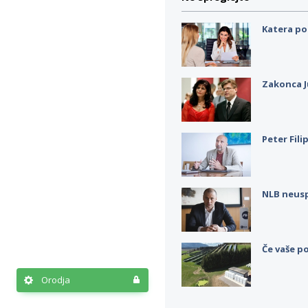
Katera po
Zakonca J
Peter Fili
NLB neus
Če vaše po
Orodja