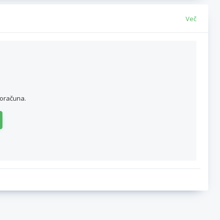
Več
roračuna.