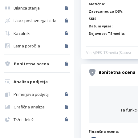
Matična:
Bilanca stanja
Zavezanec za DDV:
SKIS:
Izkaz poslovnega izida
Datum vpisa:
Kazalniki
Dejavnost TSmedia:
Letna poročila
Vir: AJPES, TSmedia (Status)
Bonitetna ocena
Bonitetna ocena
Analiza podjetja
Primerjava podjetij
Grafična analiza
Ta funkci
Tržni delež
Finančna ocena: