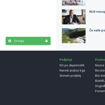
NLB neus
Če vaše po
Orodja
Podjetja
Poslov
Išči po dejavnostih
Novice
Naredi analizo trga
Borzne
Seznam podjetij
Bizi sv
BiziHE
Dogod
Pomem