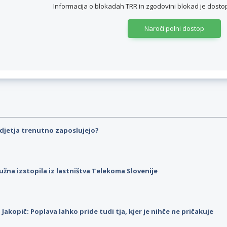
Informacija o blokadah TRR in zgodovini blokad je dos
Naroči polni dostop
djetja trenutno zaposlujejo?
užna izstopila iz lastništva Telekoma Slovenije
p Jakopič: Poplava lahko pride tudi tja, kjer je nihče ne pričakuje