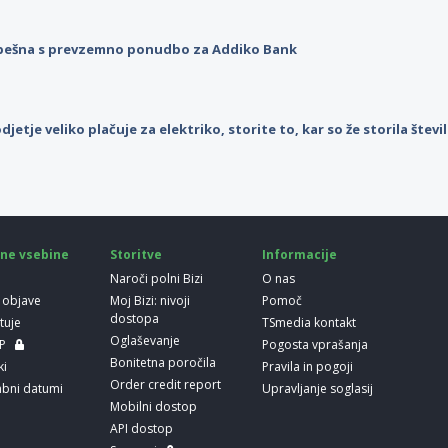
pešna s prevzemno ponudbo za Addiko Bank
djetje veliko plačuje za elektriko, storite to, kar so že storila štev
ne vsebine
Storitve
Informacije
Naroči polni Bizi
O nas
 objave
Moj Bizi: nivoji
Pomoč
dostopa
etuje
TSmedia kontakt
Oglaševanje
LP
Pogosta vprašanja
Bonitetna poročila
ki
Pravila in pogoji
Order credit report
bni datumi
Upravljanje soglasij
Mobilni dostop
API dostop