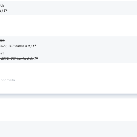
103
d.)
T
*
952
. 2021, OTP banka d.d.)
T
*
471
1. 2016, OTP banka d.d.)
T
*
ga prometa