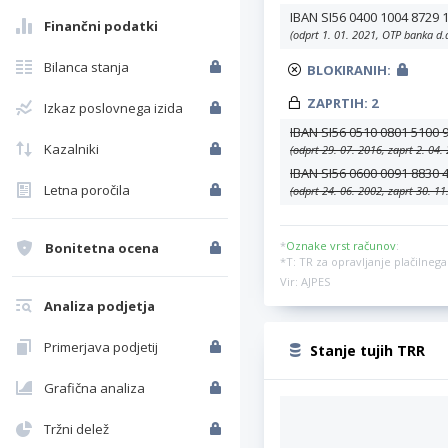
IBAN SI56 0400 1004 8729 
Finančni podatki
(odprt 1. 01. 2021, OTP banka d.
Bilanca stanja
BLOKIRANIH:
ZAPRTIH:
2
Izkaz poslovnega izida
IBAN SI56 0510 0801 5100 
Kazalniki
(odprt 29. 07. 2016, zaprt 2. 04
IBAN SI56 0600 0091 8830 
Letna poročila
(odprt 24. 06. 2002, zaprt 30. 1
*
Oznake vrst računov
:
Bonitetna ocena
*T: TR za opravljanje plačilne
Vir: AJPES
Analiza podjetja
Primerjava podjetij
Stanje tujih TRR
Grafična analiza
Tržni delež