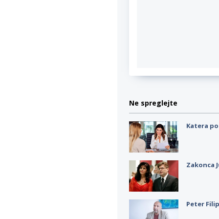
Ne spreglejte
Katera po
Zakonca J
Peter Fili