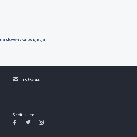
ilna slovenska podjetja
info@bizi.si
Sledite nam: