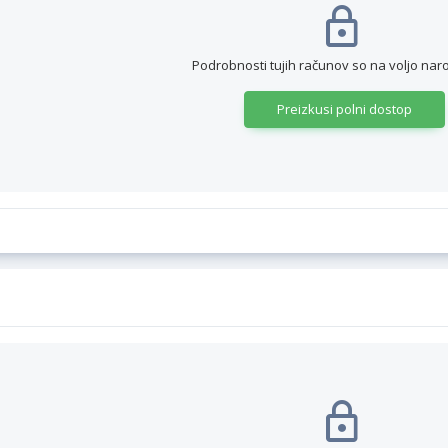
Podrobnosti tujih računov so na voljo nar
Preizkusi polni dostop