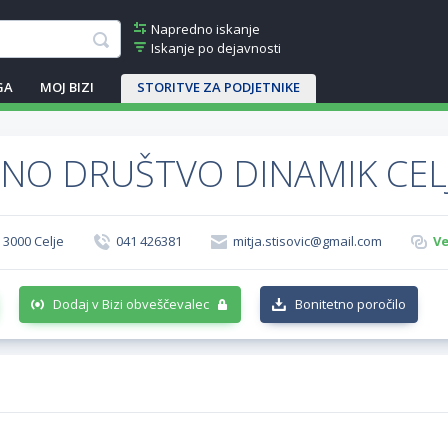
Napredno iskanje
Iskanje po dejavnosti
GA
MOJ BIZI
STORITVE ZA PODJETNIKE
NO DRUŠTVO DINAMIK CEL
, 3000 Celje
041 426381
mitja.stisovic@gmail.com
Ve
Dodaj v Bizi obveščevalec
Bonitetno poročilo