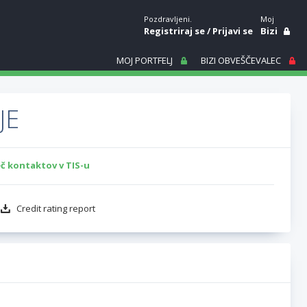
Pozdravljeni.
Moj
Registriraj se
/
Prijavi se
Bizi
MOJ PORTFELJ
BIZI OBVEŠČEVALEC
JE
č kontaktov v TIS-u
Credit rating report