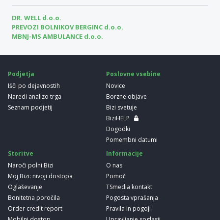
DR. WELL d.o.o.
PREVOZI BOLNIKOV BERGINC d.o.o.
MBNJ-MS AMBULANCE d.o.o.
Podjetja
Poslovne vsebine
Išči po dejavnostih
Novice
Naredi analizo trga
Borzne objave
Seznam podjetij
Bizi svetuje
BiziHELP
Dogodki
Pomembni datumi
Storitve
Informacije
Naroči polni Bizi
O nas
Moj Bizi: nivoji dostopa
Pomoč
Oglaševanje
TSmedia kontakt
Bonitetna poročila
Pogosta vprašanja
Order credit report
Pravila in pogoji
Mobilni dostop
Upravljanje soglasij