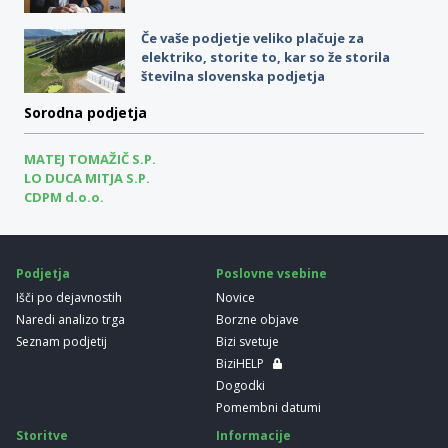
Če vaše podjetje veliko plačuje za
elektriko, storite to, kar so že storila
številna slovenska podjetja
Sorodna podjetja
MATEJ TOMAŽIČ S.P.
LO DUCA MITJA S.P.
CDPM d.o.o.
Podjetja
Poslovne vsebine
Išči po dejavnostih
Novice
Naredi analizo trga
Borzne objave
Seznam podjetij
Bizi svetuje
BiziHELP
Dogodki
Pomembni datumi
Storitve
Informacije