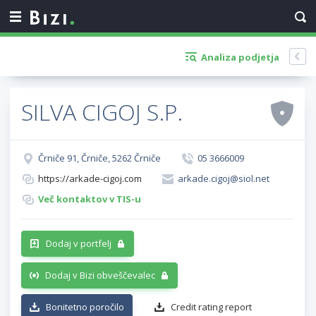
Analiza podjetja
SILVA CIGOJ S.P.
Črniče 91, Črniče, 5262 Črniče
05 3666009
https://arkade-cigoj.com
arkade.cigoj@siol.net
Več kontaktov v TIS-u
Dodaj v portfelj
Dodaj v Bizi obveščevalec
Bonitetno poročilo
Credit rating report