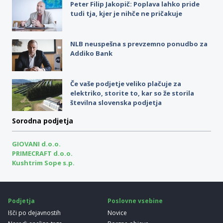
Peter Filip Jakopič: Poplava lahko pride
tudi tja, kjer je nihče ne pričakuje
NLB neuspešna s prevzemno ponudbo za
Addiko Bank
Če vaše podjetje veliko plačuje za
elektriko, storite to, kar so že storila
številna slovenska podjetja
Sorodna podjetja
GIOVANI d.o.o.
PRIMECRAFT d.o.o.
Kushtrim Sope s.p.
Podjetja
Poslovne vsebine
Išči po dejavnostih
Novice