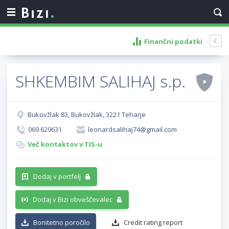
Finančni podatki
SHKEMBIM SALIHAJ s.p.
Bukovžlak 83, Bukovžlak, 3221 Teharje
069 629631
leonardsalihaj74@gmail.com
Več kontaktov v TIS-u
Dodaj v portfelj
Dodaj v Bizi obveščevalec
Bonitetno poročilo
Credit rating report