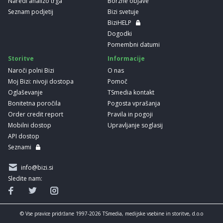
Naredi analizo trga
Borzne objave
Seznam podjetij
Bizi svetuje
BiziHELP
Dogodki
Pomembni datumi
Storitve
Informacije
Naroči polni Bizi
O nas
Moj Bizi: nivoji dostopa
Pomoč
Oglaševanje
TSmedia kontakt
Bonitetna poročila
Pogosta vprašanja
Order credit report
Pravila in pogoji
Mobilni dostop
Upravljanje soglasij
API dostop
Seznami
info@bizi.si
Sledite nam:
© Vse pravice pridržane 1997-2026 TSmedia, medijske vsebine in storitve, d.o.o