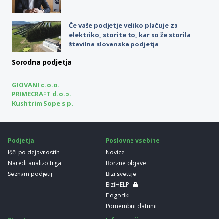
Če vaše podjetje veliko plačuje za
elektriko, storite to, kar so že storila
številna slovenska podjetja
Sorodna podjetja
GIOVANI d.o.o.
PRIMECRAFT d.o.o.
Kushtrim Sope s.p.
Podjetja
Poslovne vsebine
Išči po dejavnostih
Novice
Naredi analizo trga
Borzne objave
Seznam podjetij
Bizi svetuje
BiziHELP
Dogodki
Pomembni datumi