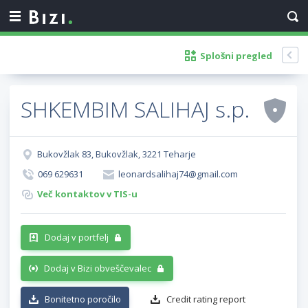
Splošni pregled
SHKEMBIM SALIHAJ s.p.
Bukovžlak 83, Bukovžlak, 3221 Teharje
069 629631
leonardsalihaj74@gmail.com
Več kontaktov v TIS-u
Dodaj v portfelj
Dodaj v Bizi obveščevalec
Bonitetno poročilo
Credit rating report