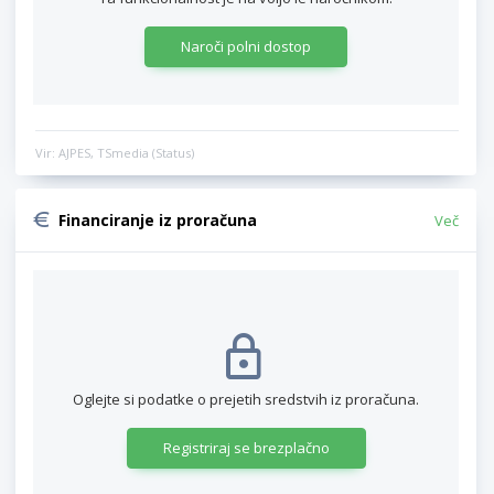
Naroči polni dostop
Vir: AJPES, TSmedia (Status)
Financiranje iz proračuna
Več
Oglejte si podatke o prejetih sredstvih iz proračuna.
Registriraj se brezplačno