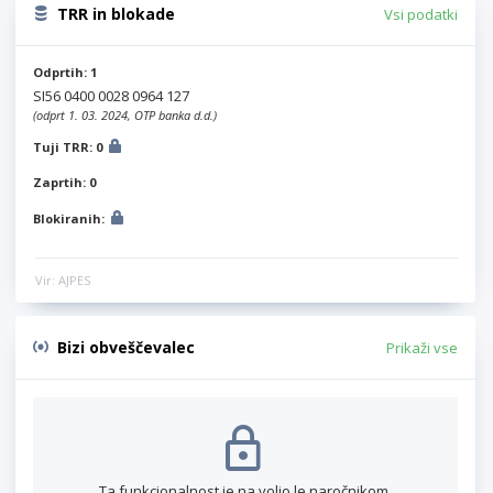
TRR in blokade
Vsi podatki
Odprtih: 1
SI56 0400 0028 0964 127
(odprt 1. 03. 2024, OTP banka d.d.)
Tuji TRR: 0
Zaprtih: 0
Blokiranih:
Vir: AJPES
Bizi obveščevalec
Prikaži vse
Ta funkcionalnost je na voljo le naročnikom.