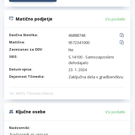
Matično podjetje
Vsi podatki
Davčna številka:
46888748
Matična:
9572341000
Zavezanec za DDV:
Ne
SKIS:
S.14100 - Samozaposleni
delodajalci
Datum vpisa:
23. 1. 2024
Dejavnost TSmedia:
Zaključna dela v gradbeništvu
Vir: AJPES, TSmedia (Status)
Ključne osebe
Vsi podatki
Nadzorniki: