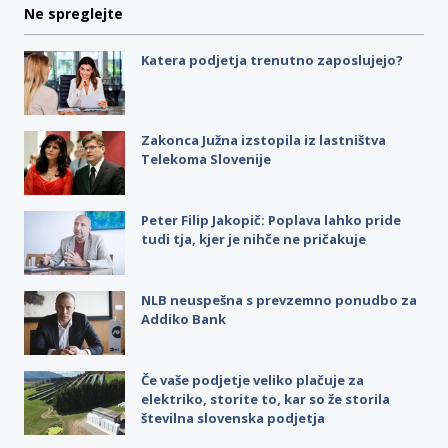
Ne spreglejte
Katera podjetja trenutno zaposlujejo?
Zakonca Južna izstopila iz lastništva
Telekoma Slovenije
Peter Filip Jakopič: Poplava lahko pride
tudi tja, kjer je nihče ne pričakuje
NLB neuspešna s prevzemno ponudbo za
Addiko Bank
Če vaše podjetje veliko plačuje za
elektriko, storite to, kar so že storila
številna slovenska podjetja