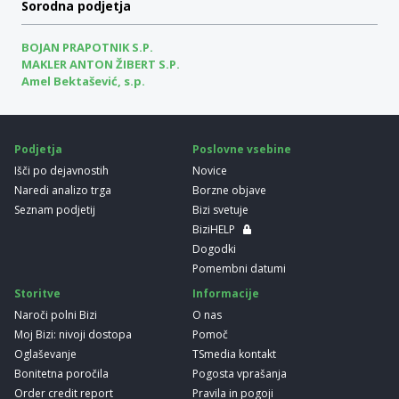
Sorodna podjetja
BOJAN PRAPOTNIK S.P.
MAKLER ANTON ŽIBERT S.P.
Amel Bektašević, s.p.
Podjetja
Poslovne vsebine
Išči po dejavnostih
Novice
Naredi analizo trga
Borzne objave
Seznam podjetij
Bizi svetuje
BiziHELP
Dogodki
Pomembni datumi
Storitve
Informacije
Naroči polni Bizi
O nas
Moj Bizi: nivoji dostopa
Pomoč
Oglaševanje
TSmedia kontakt
Bonitetna poročila
Pogosta vprašanja
Order credit report
Pravila in pogoji