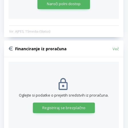
Naroči polni dostop
Vir: AJPES, TSmedia (Status)
Financiranje iz proračuna
Več
Oglejte si podatke o prejetih sredstvih iz proračuna.
Registriraj se brezplačno