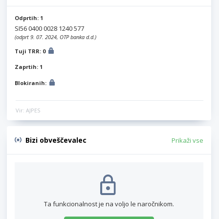
Odprtih: 1
SI56 0400 0028 1240 577
(odprt 9. 07. 2024, OTP banka d.d.)
Tuji TRR: 0
Zaprtih: 1
Blokiranih:
Vir: AJPES
Bizi obveščevalec
Prikaži vse
Ta funkcionalnost je na voljo le naročnikom.