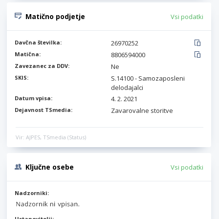
Matično podjetje
Vsi podatki
Davčna številka:
26970252
Matična:
8806594000
Zavezanec za DDV:
Ne
SKIS:
S.14100 - Samozaposleni
delodajalci
Datum vpisa:
4. 2. 2021
Dejavnost TSmedia:
Zavarovalne storitve
Vir: AJPES, TSmedia (Status)
Ključne osebe
Vsi podatki
Nadzorniki:
Ustanovitelji: