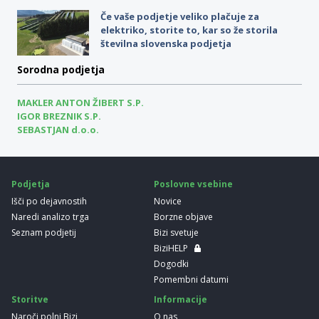
Če vaše podjetje veliko plačuje za
elektriko, storite to, kar so že storila
številna slovenska podjetja
Sorodna podjetja
MAKLER ANTON ŽIBERT S.P.
IGOR BREZNIK S.P.
SEBASTJAN d.o.o.
Podjetja
Poslovne vsebine
Išči po dejavnostih
Novice
Naredi analizo trga
Borzne objave
Seznam podjetij
Bizi svetuje
BiziHELP
Dogodki
Pomembni datumi
Storitve
Informacije
Naroči polni Bizi
O nas