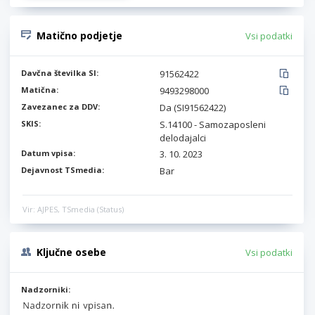
Matično podjetje
Vsi podatki
Davčna številka SI:
91562422
Matična:
9493298000
Zavezanec za DDV:
Da (SI91562422)
SKIS:
S.14100 - Samozaposleni
delodajalci
Datum vpisa:
3. 10. 2023
Dejavnost TSmedia:
Bar
Vir: AJPES, TSmedia (Status)
Ključne osebe
Vsi podatki
Nadzorniki: