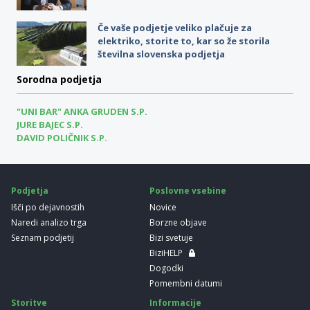
Če vaše podjetje veliko plačuje za
elektriko, storite to, kar so že storila
številna slovenska podjetja
Sorodna podjetja
"UNI BAR" ANKA GRUDEN S.P.
JURE BAJEC S.P.
DAVID POLIČNIK S.P.
Podjetja
Poslovne vsebine
Išči po dejavnostih
Novice
Naredi analizo trga
Borzne objave
Seznam podjetij
Bizi svetuje
BiziHELP
Dogodki
Pomembni datumi
Storitve
Informacije