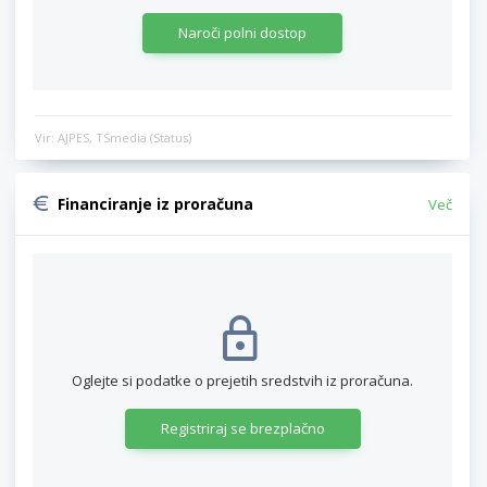
Naroči polni dostop
Vir: AJPES, TSmedia (Status)
Financiranje iz proračuna
Več
Oglejte si podatke o prejetih sredstvih iz proračuna.
Registriraj se brezplačno