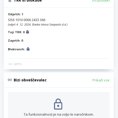
TRR in blokade
Vsi podatki
Odprtih: 1
SI56 1010 0006 2433 366
(odprt 4. 12. 2024, Banka Intesa Sanpaolo d.d.)
Tuji TRR: 0
Zaprtih: 0
Blokiranih:
Vir: AJPES
Bizi obveščevalec
Prikaži vse
Ta funkcionalnost je na voljo le naročnikom.