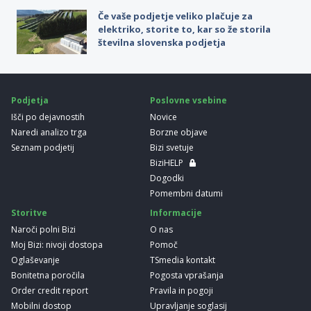
Če vaše podjetje veliko plačuje za
elektriko, storite to, kar so že storila
številna slovenska podjetja
Podjetja
Poslovne vsebine
Išči po dejavnostih
Novice
Naredi analizo trga
Borzne objave
Seznam podjetij
Bizi svetuje
BiziHELP
Dogodki
Pomembni datumi
Storitve
Informacije
Naroči polni Bizi
O nas
Moj Bizi: nivoji dostopa
Pomoč
Oglaševanje
TSmedia kontakt
Bonitetna poročila
Pogosta vprašanja
Order credit report
Pravila in pogoji
Mobilni dostop
Upravljanje soglasij