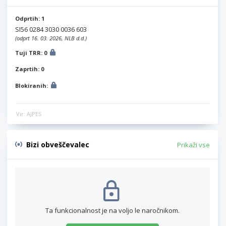
Odprtih: 1
SI56 0284 3030 0036 603
(odprt 16. 03. 2026, NLB d.d.)
Tuji TRR: 0
Zaprtih: 0
Blokiranih:
Vir: AJPES
Bizi obveščevalec
Prikaži vse
Ta funkcionalnost je na voljo le naročnikom.