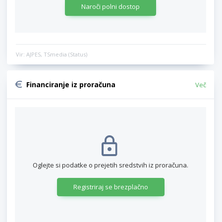
Naroči polni dostop
Vir: AJPES, TSmedia (Status)
Financiranje iz proračuna
Več
Oglejte si podatke o prejetih sredstvih iz proračuna.
Registriraj se brezplačno