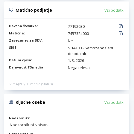
Matično podjetje
Vsi podatki
Davčna številka:
77192630
Matična:
7457324000
Zavezanec za DDV:
Ne
SKIS:
S.14100 - Samozaposleni
delodajalci
Datum vpisa:
1. 3. 2026
Dejavnost TSmedia:
Nega telesa
Vir: AJPES, TSmedia (Status)
Ključne osebe
Vsi podatki
Nadzorniki:
Ustanovitelji: