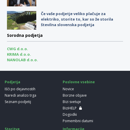
Če vaše podjetje veliko plačuje za
elektriko, storite to, kar so že storila
številna slovenska podjetja
Sorodna podjetja
CWG d.o.o.
KRIMA d.o.o.
NANOLAB d.o.o.
Podjetja
Poslovne vsebine
Išči po dejavnostih
Novice
Naredi analizo trga
Borzne objave
Seznam podjetij
Bizi svetuje
BiziHELP
Dogodki
Pomembni datumi
Storitve
Informacije