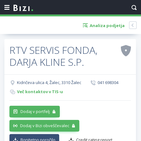
Analiza podjetja
RTV SERVIS FONDA,
DARJA KLINE S.P.
Kidričeva ulica 4, Žalec, 3310 Žalec
041 698304
Več kontaktov v TIS-u
Dodaj v portfelj
Dodaj v Bizi obveščevalec
Bonitetno poročilo
Credit rating report