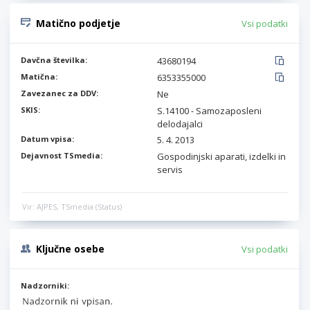
Matično podjetje
Vsi podatki
Davčna številka:
43680194
Matična:
6353355000
Zavezanec za DDV:
Ne
SKIS:
S.14100 - Samozaposleni
delodajalci
Datum vpisa:
5. 4. 2013
Dejavnost TSmedia:
Gospodinjski aparati, izdelki in
servis
Vir: AJPES, TSmedia (Status)
Ključne osebe
Vsi podatki
Nadzorniki: