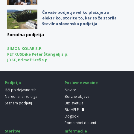
Če vaše podjetje veliko plačuje za
elektriko, storite to, kar so že storila
številna slovenska podjetja
Sorodna podjetja
SIMON KOLAR S.P.
PETRUSbike Peter Štangelj s.p.
JDSF, Primož Sreš s.p.
Podjetja
Poslovne vsebine
Išči po dejavnostih
Novice
Naredi analizo trga
Borzne objave
Seznam podjetij
Bizi svetuje
BiziHELP
Dogodki
Pomembni datumi
Storitve
Informacije