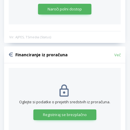
Naroči polni dostop
Vir: AJPES, TSmedia (Status)
Financiranje iz proračuna
Več
Oglejte si podatke o prejetih sredstvih iz proračuna.
Registriraj se brezplačno