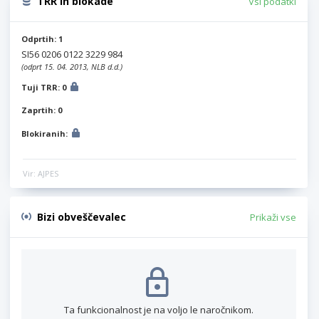
TRR in blokade
Vsi podatki
Odprtih: 1
SI56 0206 0122 3229 984
(odprt 15. 04. 2013, NLB d.d.)
Tuji TRR: 0
Zaprtih: 0
Blokiranih:
Vir: AJPES
Bizi obveščevalec
Prikaži vse
Ta funkcionalnost je na voljo le naročnikom.