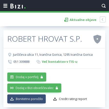
Aktualne objave
ROBERT HROVAT S.P.
Jurčičeva ulica 11, Ivančna Gorica, 1295 Ivančna Gorica
051 309888
Več kontaktov v TIS-u
Dodaj v portfelj
Dodaj v Bizi obveščevalec
Bonitetno poročilo
Credit rating report