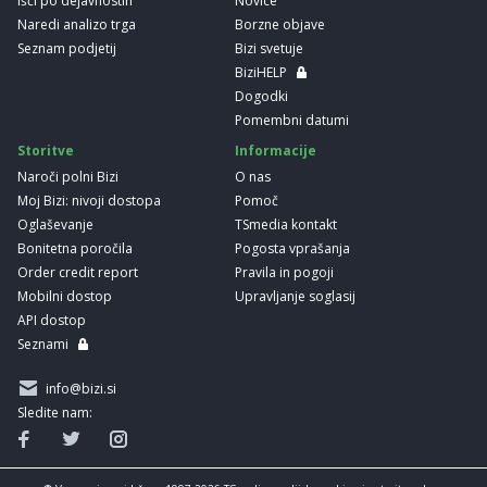
Išči po dejavnostih
Novice
Naredi analizo trga
Borzne objave
Seznam podjetij
Bizi svetuje
BiziHELP
Dogodki
Pomembni datumi
Storitve
Informacije
Naroči polni Bizi
O nas
Moj Bizi: nivoji dostopa
Pomoč
Oglaševanje
TSmedia kontakt
Bonitetna poročila
Pogosta vprašanja
Order credit report
Pravila in pogoji
Mobilni dostop
Upravljanje soglasij
API dostop
Seznami
info@bizi.si
Sledite nam: