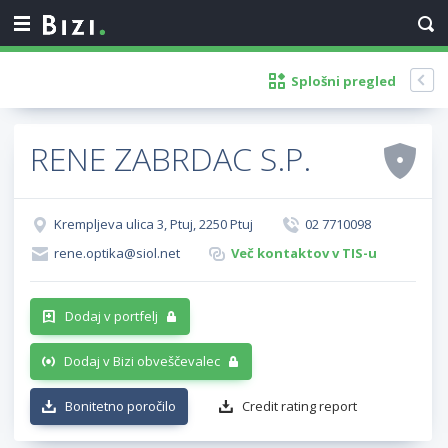
Splošni pregled
RENE ZABRDAC S.P.
Krempljeva ulica 3, Ptuj, 2250 Ptuj
02 7710098
rene.optika@siol.net
Več kontaktov v TIS-u
Dodaj v portfelj
Dodaj v Bizi obveščevalec
Bonitetno poročilo
Credit rating report