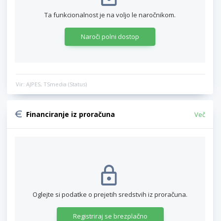
Ta funkcionalnost je na voljo le naročnikom.
Naroči polni dostop
Vir: AJPES, TSmedia (Status)
Financiranje iz proračuna
Več
Oglejte si podatke o prejetih sredstvih iz proračuna.
Registriraj se brezplačno