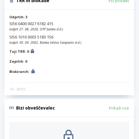
TRR in blokade
Vsi podatki
Odprtih: 3
SI56 0400 0027 6182 415
(odprt 21. 08. 2020, OTP banka d.d.)
SI56 1010 0003 5183 156
(odprt 30. 04. 2002, Banka Intesa Sanpaolo d.d.)
Tuji TRR: 0
Zaprtih: 0
Blokiranih:
Vir: AJPES
Bizi obveščevalec
Prikaži vse