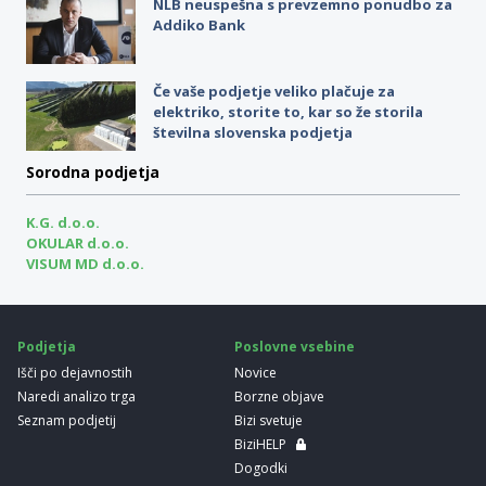
NLB neuspešna s prevzemno ponudbo za
Addiko Bank
Če vaše podjetje veliko plačuje za
elektriko, storite to, kar so že storila
številna slovenska podjetja
Sorodna podjetja
K.G. d.o.o.
OKULAR d.o.o.
VISUM MD d.o.o.
Podjetja
Poslovne vsebine
Išči po dejavnostih
Novice
Naredi analizo trga
Borzne objave
Seznam podjetij
Bizi svetuje
BiziHELP
Dogodki