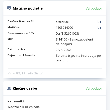
Matično podjetje
Vsi podatki
Davčna številka SI:
52691063
Matična:
1603914000
Zavezanec za DDV:
Da (SI52691063)
SKIS:
S.14100 - Samozaposleni
delodajalci
Datum vpisa:
24. 4. 2002
Dejavnost TSmedia:
Spletna trgovina in prodaja po
telefonu
Vir: AJPES, TSmedia (Status)
Ključne osebe
Vsi podatki
Nadzorniki: