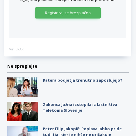
Registriraj se brezplačno
Vir: ERAR
Ne spreglejte
Katera podjetja trenutno zaposlujejo?
Zakonca Južna izstopila iz lastništva
Telekoma Slovenije
Peter Filip Jakopič: Poplava lahko pride
tudi tja, kjer je nihče ne pričakuje