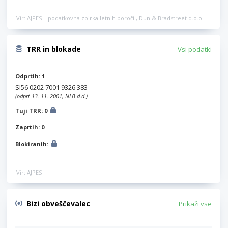
Vir: AJPES – podatkovna zbirka letnih poročil, Dun & Bradstreet d.o.o.
TRR in blokade
Vsi podatki
Odprtih: 1
SI56 0202 7001 9326 383
(odprt 13. 11. 2001, NLB d.d.)
Tuji TRR: 0
Zaprtih: 0
Blokiranih:
Vir: AJPES
Bizi obveščevalec
Prikaži vse