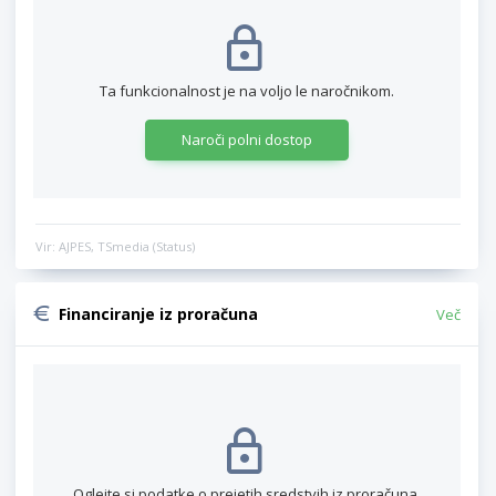
Ta funkcionalnost je na voljo le naročnikom.
Naroči polni dostop
Vir: AJPES, TSmedia (Status)
Financiranje iz proračuna
Več
Oglejte si podatke o prejetih sredstvih iz proračuna.