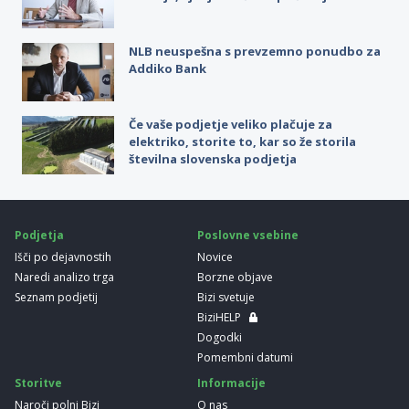
NLB neuspešna s prevzemno ponudbo za
Addiko Bank
Če vaše podjetje veliko plačuje za
elektriko, storite to, kar so že storila
številna slovenska podjetja
Podjetja
Poslovne vsebine
Išči po dejavnostih
Novice
Naredi analizo trga
Borzne objave
Seznam podjetij
Bizi svetuje
BiziHELP
Dogodki
Pomembni datumi
Storitve
Informacije
Naroči polni Bizi
O nas