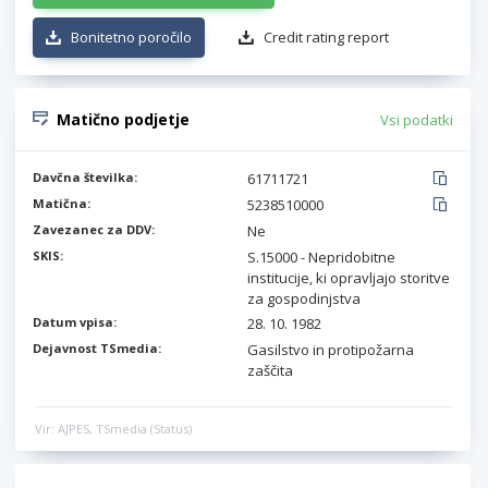
Bonitetno poročilo
Credit rating report
Matično podjetje
Vsi podatki
Davčna številka:
61711721
Matična:
5238510000
Zavezanec za DDV:
Ne
SKIS:
S.15000 - Nepridobitne
institucije, ki opravljajo storitve
za gospodinjstva
Datum vpisa:
28. 10. 1982
Dejavnost TSmedia:
Gasilstvo in protipožarna
zaščita
Vir: AJPES, TSmedia (Status)