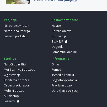
številna slovenska podjetja
Podjetja
Poslovne vsebine
Išči po dejavnostih
Novice
Naredi analizo trga
Borzne objave
Seznam podjetij
Bizi svetuje
BiziHELP
Dogodki
Pomembni datumi
Storitve
Informacije
Naroči polni Bizi
O nas
Moj Bizi: nivoji dostopa
Pomoč
Oglaševanje
TSmedia kontakt
Bonitetna poročila
Pogosta vprašanja
Order credit report
Pravila in pogoji
Mobilni dostop
Upravljanje soglasij
API dostop
Seznami