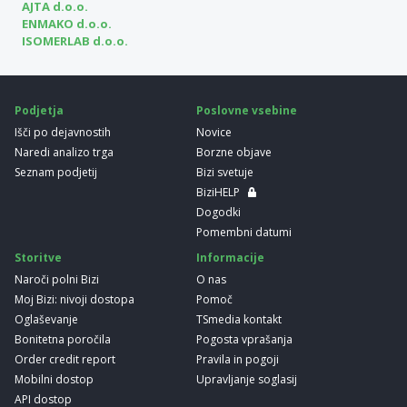
AJTA d.o.o.
ENMAKO d.o.o.
ISOMERLAB d.o.o.
Podjetja
Poslovne vsebine
Išči po dejavnostih
Novice
Naredi analizo trga
Borzne objave
Seznam podjetij
Bizi svetuje
BiziHELP
Dogodki
Pomembni datumi
Storitve
Informacije
Naroči polni Bizi
O nas
Moj Bizi: nivoji dostopa
Pomoč
Oglaševanje
TSmedia kontakt
Bonitetna poročila
Pogosta vprašanja
Order credit report
Pravila in pogoji
Mobilni dostop
Upravljanje soglasij
API dostop