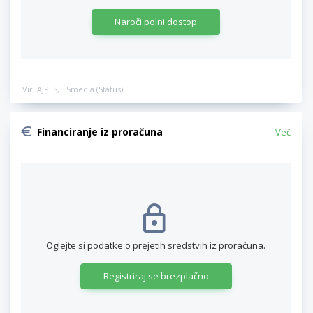
Naroči polni dostop
Vir: AJPES, TSmedia (Status)
Financiranje iz proračuna
Več
Oglejte si podatke o prejetih sredstvih iz proračuna.
Registriraj se brezplačno