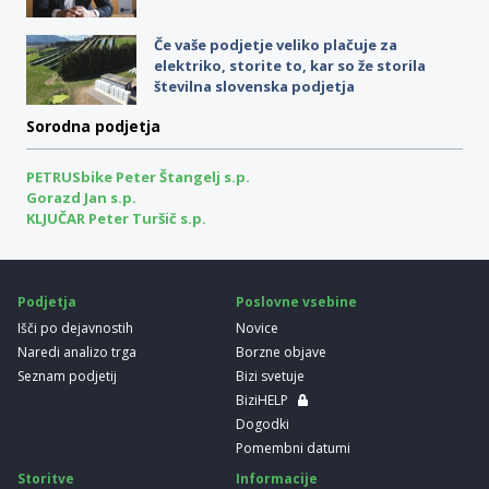
Če vaše podjetje veliko plačuje za
elektriko, storite to, kar so že storila
številna slovenska podjetja
Sorodna podjetja
PETRUSbike Peter Štangelj s.p.
Gorazd Jan s.p.
KLJUČAR Peter Turšič s.p.
Podjetja
Poslovne vsebine
Išči po dejavnostih
Novice
Naredi analizo trga
Borzne objave
Seznam podjetij
Bizi svetuje
BiziHELP
Dogodki
Pomembni datumi
Storitve
Informacije