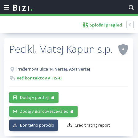
Splošni pregled
Pecikl, Matej Kapun s.p.
Prešernova ulica 14, Veržej, 9241 Veržej
Več kontaktov v TIS-u
Dodaj v portfelj
Dodaj v Bizi obveščevalec
Bonitetno poročilo
Credit rating report