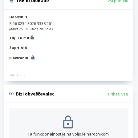
TRR in blokade
Vsi podatki
Odprtih: 1
SI56 0234 3026 3338 261
(odprt 25. 02. 2020, NLB d.d.)
Tuji TRR: 0
Zaprtih: 0
Blokiranih:
Vir: AJPES
Bizi obveščevalec
Prikaži vse
Ta funkcionalnost je na voljo le naročnikom.