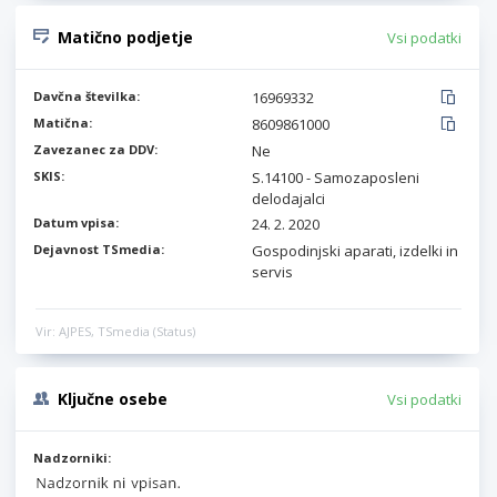
Matično podjetje
Vsi podatki
Davčna številka:
16969332
Matična:
8609861000
Zavezanec za DDV:
Ne
SKIS:
S.14100 - Samozaposleni
delodajalci
Datum vpisa:
24. 2. 2020
Dejavnost TSmedia:
Gospodinjski aparati, izdelki in
servis
Vir: AJPES, TSmedia (Status)
Ključne osebe
Vsi podatki
Nadzorniki: