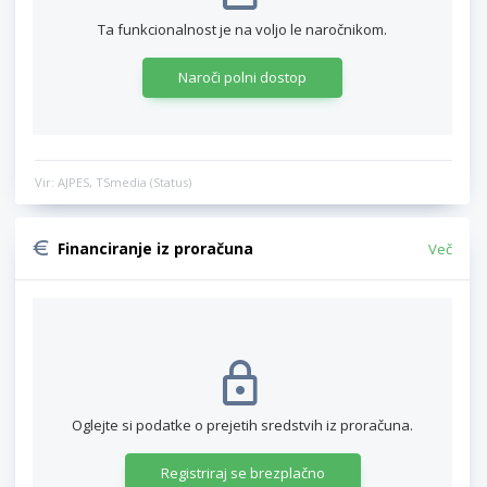
Ta funkcionalnost je na voljo le naročnikom.
Naroči polni dostop
Vir: AJPES, TSmedia (Status)
Financiranje iz proračuna
Več
Oglejte si podatke o prejetih sredstvih iz proračuna.
Registriraj se brezplačno