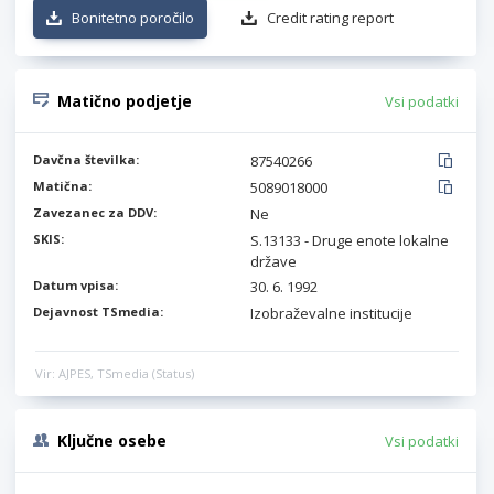
Bonitetno poročilo
Credit rating report
Matično podjetje
Vsi podatki
Davčna številka:
87540266
Matična:
5089018000
Zavezanec za DDV:
Ne
SKIS:
S.13133 - Druge enote lokalne
države
Datum vpisa:
30. 6. 1992
Dejavnost TSmedia:
Izobraževalne institucije
Vir: AJPES, TSmedia (Status)
Ključne osebe
Vsi podatki