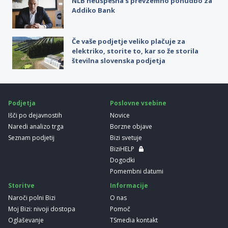
NLB neuspešna s prevzemno ponudbo za
Addiko Bank
Če vaše podjetje veliko plačuje za
elektriko, storite to, kar so že storila
številna slovenska podjetja
Podjetja
Poslovne vsebine
Išči po dejavnostih
Novice
Naredi analizo trga
Borzne objave
Seznam podjetij
Bizi svetuje
BiziHELP
Dogodki
Pomembni datumi
Storitve
Informacije
Naroči polni Bizi
O nas
Moj Bizi: nivoji dostopa
Pomoč
Oglaševanje
TSmedia kontakt