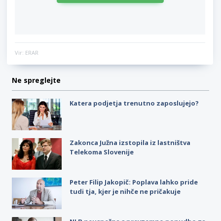
Vir: ERAR
Ne spreglejte
Katera podjetja trenutno zaposlujejo?
Zakonca Južna izstopila iz lastništva
Telekoma Slovenije
Peter Filip Jakopič: Poplava lahko pride
tudi tja, kjer je nihče ne pričakuje