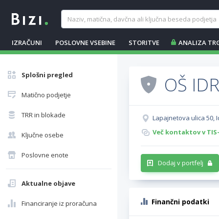
IZRAČUNI
POSLOVNE VSEBINE
STORITVE
ANALIZA TR
Splošni pregled
OŠ IDR
Matično podjetje
TRR in blokade
Lapajnetova ulica 50, Id
Več kontaktov v TIS
Ključne osebe
Poslovne enote
Dodaj v portfelj
Aktualne objave
Finančni podatki
Financiranje iz proračuna