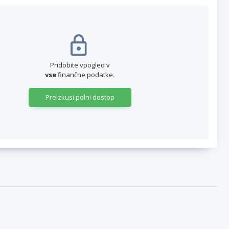
Pridobite vpogled v
vse
finančne podatke.
Preizkusi polni dostop