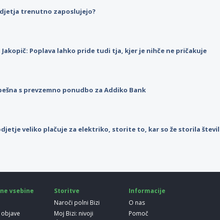
djetja trenutno zaposlujejo?
p Jakopič: Poplava lahko pride tudi tja, kjer je nihče ne pričakuje
pešna s prevzemno ponudbo za Addiko Bank
djetje veliko plačuje za elektriko, storite to, kar so že storila štev
ne vsebine
Storitve
Informacije
Naroči polni Bizi
O nas
 objave
Moj Bizi: nivoji
Pomoč