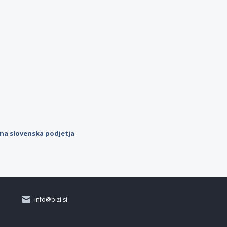
ilna slovenska podjetja
info@bizi.si