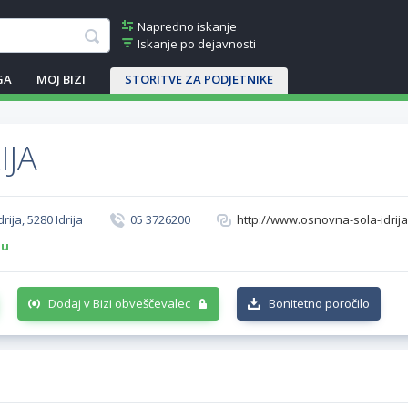
Napredno iskanje
Iskanje po dejavnosti
GA
MOJ BIZI
STORITVE ZA PODJETNIKE
IJA
rija, 5280 Idrija
05 3726200
http://www.osnovna-sola-idrija
-u
Dodaj v Bizi obveščevalec
Bonitetno poročilo