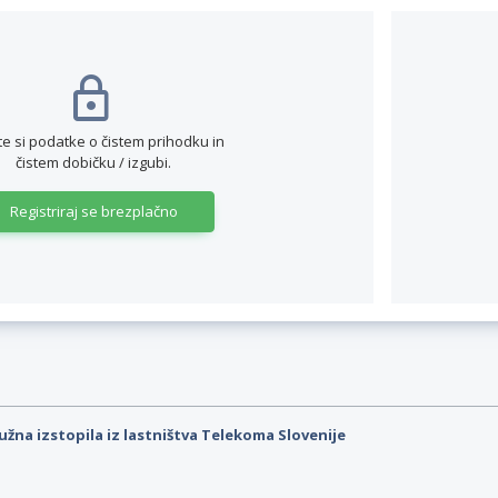
te si podatke o čistem prihodku in
čistem dobičku / izgubi.
Registriraj se brezplačno
užna izstopila iz lastništva Telekoma Slovenije