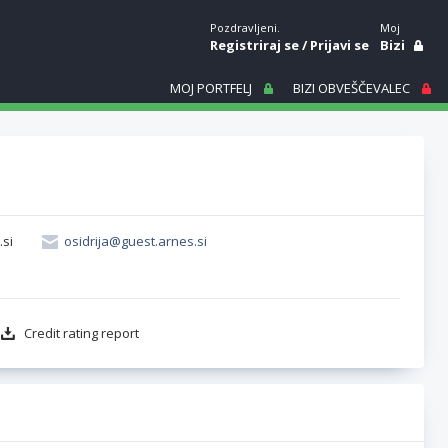
Pozdravljeni.
Moj
Registriraj se
/
Prijavi se
Bizi
MOJ PORTFELJ
BIZI OBVEŠČEVALEC
.si
osidrija@guest.arnes.si
Credit rating report