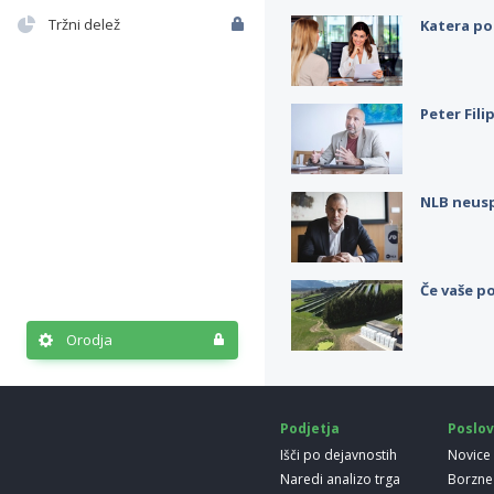
Tržni delež
Katera po
Peter Fili
NLB neus
Če vaše po
Orodja
Podjetja
Poslov
Išči po dejavnostih
Novice
Naredi analizo trga
Borzne