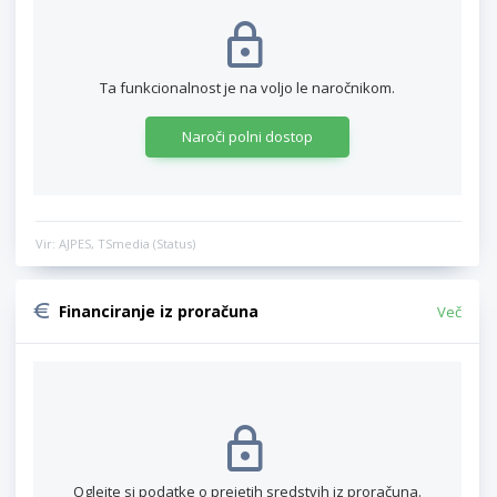
Ta funkcionalnost je na voljo le naročnikom.
Naroči polni dostop
Vir: AJPES, TSmedia (Status)
Financiranje iz proračuna
Več
Oglejte si podatke o prejetih sredstvih iz proračuna.