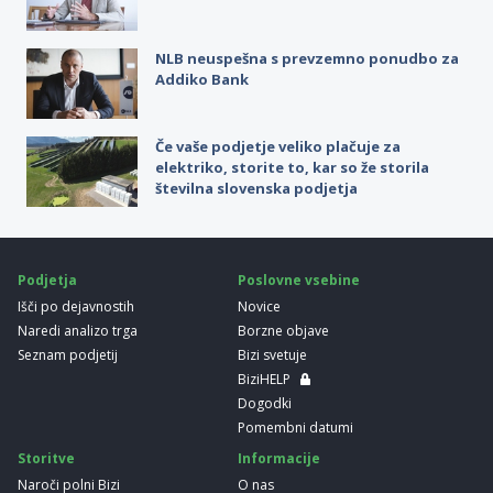
NLB neuspešna s prevzemno ponudbo za
Addiko Bank
Če vaše podjetje veliko plačuje za
elektriko, storite to, kar so že storila
številna slovenska podjetja
Podjetja
Poslovne vsebine
Išči po dejavnostih
Novice
Naredi analizo trga
Borzne objave
Seznam podjetij
Bizi svetuje
BiziHELP
Dogodki
Pomembni datumi
Storitve
Informacije
Naroči polni Bizi
O nas