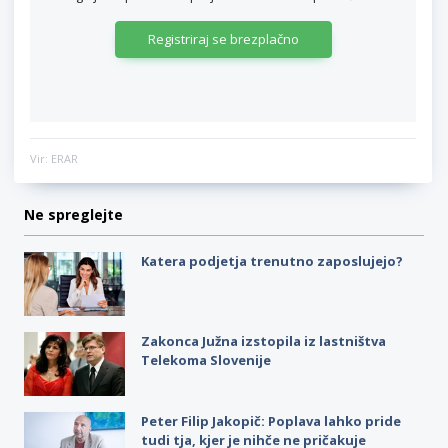
Registriraj se brezplačno
Vir: ERAR
Ne spreglejte
Katera podjetja trenutno zaposlujejo?
Zakonca Južna izstopila iz lastništva
Telekoma Slovenije
Peter Filip Jakopič: Poplava lahko pride
tudi tja, kjer je nihče ne pričakuje