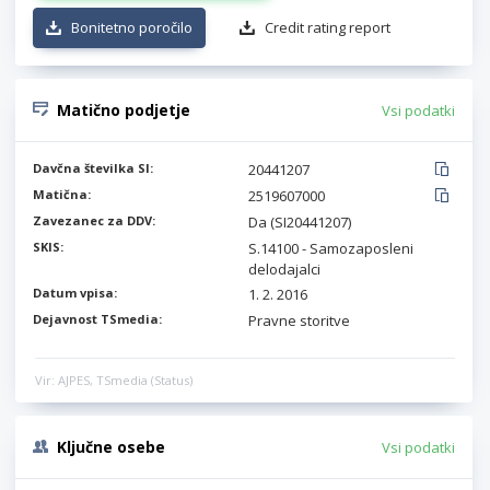
Bonitetno poročilo
Credit rating report
Matično podjetje
Vsi podatki
Davčna številka SI:
20441207
Matična:
2519607000
Zavezanec za DDV:
Da (SI20441207)
SKIS:
S.14100 - Samozaposleni
delodajalci
Datum vpisa:
1. 2. 2016
Dejavnost TSmedia:
Pravne storitve
Vir: AJPES, TSmedia (Status)
Ključne osebe
Vsi podatki