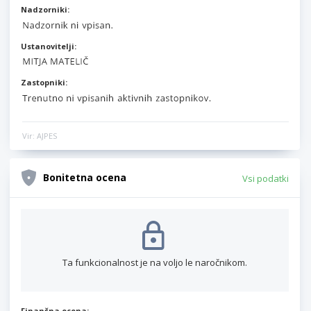
Nadzorniki:
Ustanovitelji:
Zastopniki:
Vir: AJPES
Bonitetna ocena
Vsi podatki
Ta funkcionalnost je na voljo le naročnikom.
Finančna ocena: