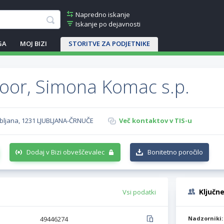
Napredno iskanje
Iskanje po dejavnosti
GA
MOJ BIZI
STORITVE ZA PODJETNIKE
or, Simona Komac s.p.
jubljana, 1231 LJUBLJANA-ČRNUČE
Več kontaktov v TIS-u
Dodaj v Bizi obveščevalec
Bonitetno poročilo
Ključn
Vsi podatki
49446274
Nadzorniki: