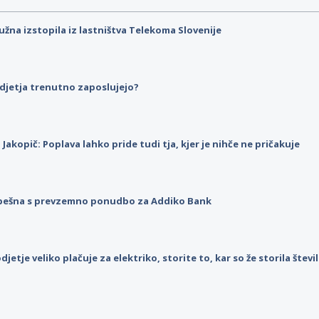
užna izstopila iz lastništva Telekoma Slovenije
djetja trenutno zaposlujejo?
p Jakopič: Poplava lahko pride tudi tja, kjer je nihče ne pričakuje
pešna s prevzemno ponudbo za Addiko Bank
djetje veliko plačuje za elektriko, storite to, kar so že storila štev