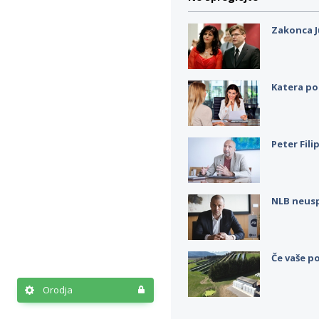
Zakonca J
Katera po
Peter Fili
NLB neus
Če vaše po
Orodja