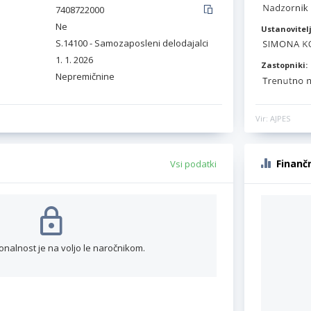
7408722000
Ne
Ustanovitelj
S.14100 - Samozaposleni delodajalci
1. 1. 2026
Zastopniki:
Nepremičnine
Vir: AJPES
Finanč
Vsi podatki
onalnost je na voljo le naročnikom.