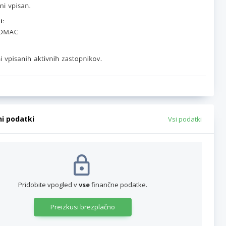
i:
ni podatki
Vsi podatki
Pridobite vpogled v
vse
finančne podatke.
Preizkusi brezplačno