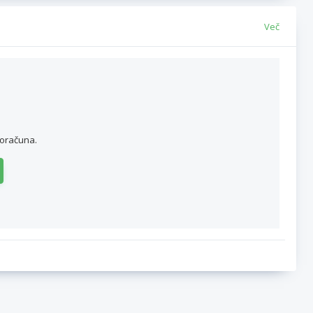
Več
roračuna.