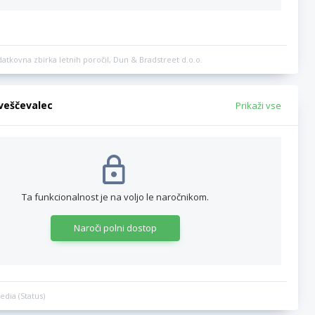
datkovna zbirka letnih poročil, Dun & Bradstreet d.o.o.
bveščevalec
Prikaži vse
Ta funkcionalnost je na voljo le naročnikom.
Naroči polni dostop
edia (Status)