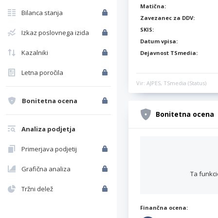
Matična:
Bilanca stanja
Zavezanec za DDV:
SKIS:
Izkaz poslovnega izida
Datum vpisa:
Kazalniki
Dejavnost TSmedia:
Letna poročila
Vir: AJPES, TSmedia (Status)
Bonitetna ocena
Bonitetna ocena
Analiza podjetja
Primerjava podjetij
Grafična analiza
Ta funkci
Tržni delež
Finančna ocena: