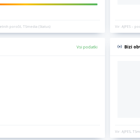
etnih poročil, TSmedia (Status)
Vir: AJPES – po
Bizi o
Vsi podatki
Vir: AJPES, TSm