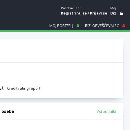
Pozdravljeni.
Moj
Registriraj se
/
Prijavi se
Bizi
MOJ PORTFELJ
BIZI OBVEŠČEVALEC
Credit rating report
e osebe
Vsi podatki