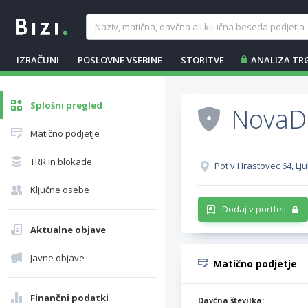
IZRAČUNI
POSLOVNE VSEBINE
STORITVE
ANALIZA TR
Splošni pregled
NovaDo
Matično podjetje
TRR in blokade
Pot v Hrastovec 64, L
Ključne osebe
Dodaj v portfelj
Aktualne objave
Javne objave
Matično podjetje
Finančni podatki
Davčna številka: