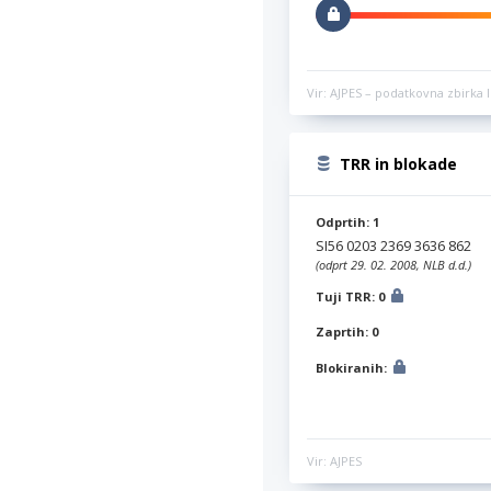
Vir: AJPES – podatkovna zbirka l
TRR in blokade
Odprtih: 1
SI56 0203 2369 3636 862
(odprt 29. 02. 2008, NLB d.d.)
Tuji TRR: 0
Zaprtih: 0
Blokiranih:
Vir: AJPES