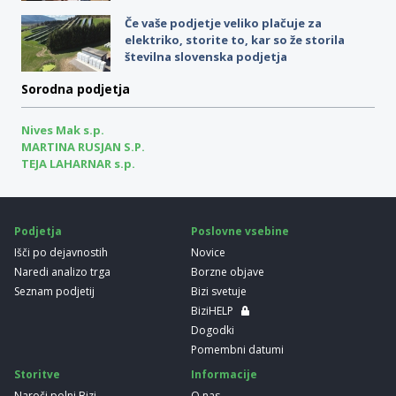
Če vaše podjetje veliko plačuje za
elektriko, storite to, kar so že storila
številna slovenska podjetja
Sorodna podjetja
Nives Mak s.p.
MARTINA RUSJAN S.P.
TEJA LAHARNAR s.p.
Podjetja
Poslovne vsebine
Išči po dejavnostih
Novice
Naredi analizo trga
Borzne objave
Seznam podjetij
Bizi svetuje
BiziHELP
Dogodki
Pomembni datumi
Storitve
Informacije
Naroči polni Bizi
O nas