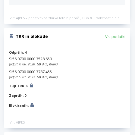
Vir: AJPES – podatkovna zbirka letnih poročil, Dun & Bradstreet d.o.o.
TRR in blokade
Vsi podatki
Odprtih: 4
SI56 0700 0000 3528 659
(odprt 4. 06. 2020, GB d.d., Kranj)
SI56 0700 0000 3787 455
(odprt 5. 01. 2022, GB d.d., Kranj)
Tuji TRR: 0
Zaprtih: 0
Blokiranih:
Vir: AJPES