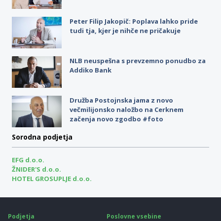
Peter Filip Jakopič: Poplava lahko pride
tudi tja, kjer je nihče ne pričakuje
NLB neuspešna s prevzemno ponudbo za
Addiko Bank
Družba Postojnska jama z novo
večmilijonsko naložbo na Cerknem
začenja novo zgodbo #foto
Sorodna podjetja
EFG d.o.o.
ŽNIDER'S d.o.o.
HOTEL GROSUPLJE d.o.o.
Podjetja
Poslovne vsebine