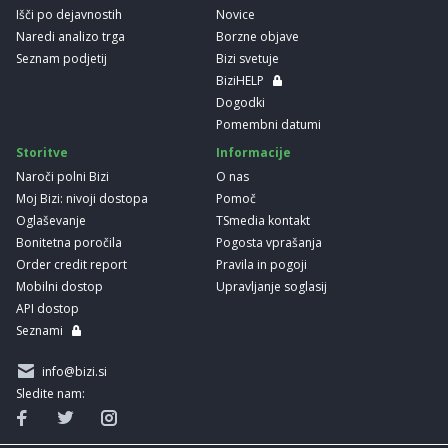
Išči po dejavnostih
Novice
Naredi analizo trga
Borzne objave
Seznam podjetij
Bizi svetuje
BiziHELP
Dogodki
Pomembni datumi
Storitve
Informacije
Naroči polni Bizi
O nas
Moj Bizi: nivoji dostopa
Pomoč
Oglaševanje
TSmedia kontakt
Bonitetna poročila
Pogosta vprašanja
Order credit report
Pravila in pogoji
Mobilni dostop
Upravljanje soglasij
API dostop
Seznami
info@bizi.si
Sledite nam: