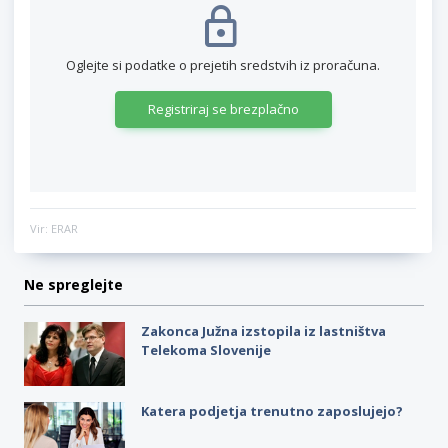
Oglejte si podatke o prejetih sredstvih iz proračuna.
Registriraj se brezplačno
Vir: ERAR
Ne spreglejte
Zakonca Južna izstopila iz lastništva
Telekoma Slovenije
Katera podjetja trenutno zaposlujejo?