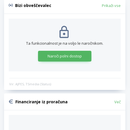
Bizi obveščevalec
Prikaži vse
Ta funkcionalnost je na voljo le naročnikom.
Naroči polni dostop
Vir: AJPES, TSmedia (Status)
Financiranje iz proračuna
Več