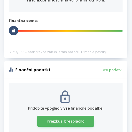
Finančna ocena:
Vir: AJPES – podatkovna zbirka letnih poročil, TSmedia (Status)
Finančni podatki
Vsi podatki
Pridobite vpogled v
vse
finančne podatke.
Preizkusi brezplačno