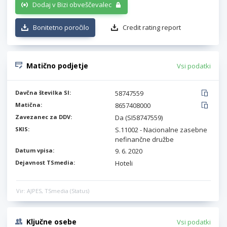
Dodaj v Bizi obveščevalec
Bonitetno poročilo
Credit rating report
Matično podjetje
Vsi podatki
Davčna številka SI:
58747559
Matična:
8657408000
Zavezanec za DDV:
Da (SI58747559)
SKIS:
S.11002 - Nacionalne zasebne
nefinančne družbe
Datum vpisa:
9. 6. 2020
Dejavnost TSmedia:
Hoteli
Vir: AJPES, TSmedia (Status)
Ključne osebe
Vsi podatki