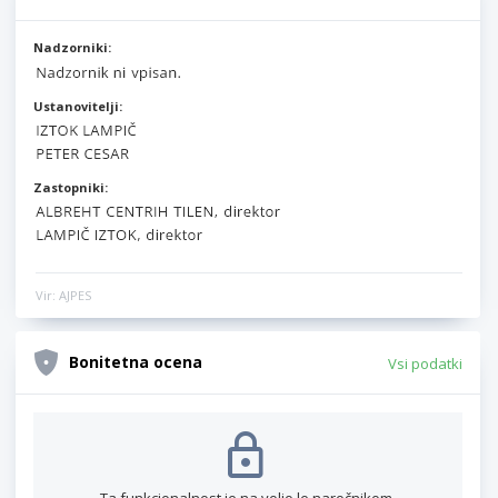
Nadzorniki:
Ustanovitelji:
Zastopniki:
Vir: AJPES
Bonitetna ocena
Vsi podatki
Ta funkcionalnost je na voljo le naročnikom.