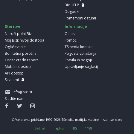
BiziHELP
Dogodki
Pomembni datumi
Storitve
Informacije
Naroči polni Bizi
O nas
Moj Bizi: nivoji dostopa
Pomoč
Oglaševanje
TSmedia kontakt
Bonitetna poročila
Pogosta vprašanja
Order credit report
Pravila in pogoji
Mobilni dostop
Upravljanje soglasij
API dostop
Seznami
info@bizi.si
Sledite nam:
© Vse pravice pridržane 1997-2026 TSmedia, medijske vsebine in storitve, d.o.o
Siol.net
najdi.si
iTIS
1188