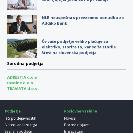
NLB neuspešna s prevzemno ponudbo za
Addiko Bank
Če vaše podjetje veliko plačuje za
elektriko, storite to, kar so že storila
številna slovenska podjetja
Sorodna podjetja
ADRESTIA d.o.o.
BeMine d.o.o.
TRAVIATA d.o.o.
Podjetja
Poslovne vsebine
Išči po dejavnostih
Novice
Naredi analizo trga
Borzne objave
Seznam podjetij
Bizi svetuje