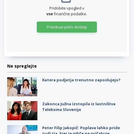
Pridobite vpogled v
vse
finančne podatke.
Preizkusi polni dostop
Ne spreglejte
Katera podjetja trenutno zaposlujejo?
Zakonca Južna izstopila iz lastništva
Telekoma Slovenije
Peter Filip Jakopič: Poplava lahko pride
tudi tja, kjer je nihče ne pričakuje