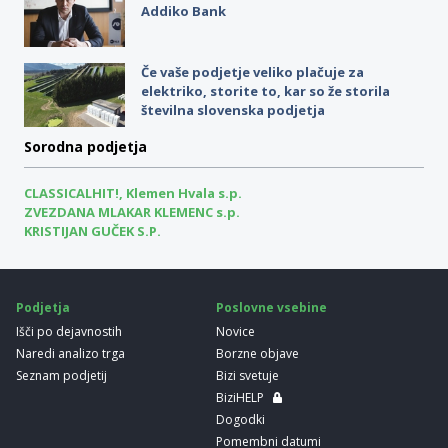
Addiko Bank
Če vaše podjetje veliko plačuje za
elektriko, storite to, kar so že storila
številna slovenska podjetja
Sorodna podjetja
CLASSICALHIT!, Klemen Hvala s.p.
ZVEZDANA MLAKAR KLEMENC s.p.
KRISTIJAN GUČEK S.P.
Podjetja
Poslovne vsebine
Išči po dejavnostih
Novice
Naredi analizo trga
Borzne objave
Seznam podjetij
Bizi svetuje
BiziHELP
Dogodki
Pomembni datumi