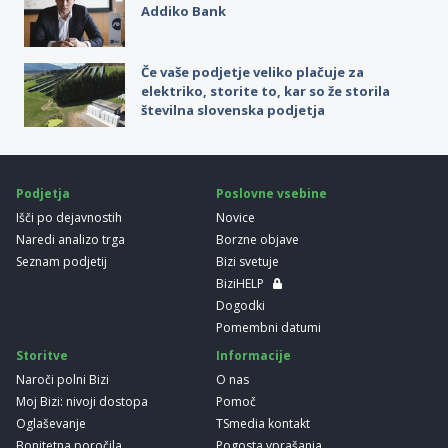
Addiko Bank
Če vaše podjetje veliko plačuje za
elektriko, storite to, kar so že storila
številna slovenska podjetja
Podjetja
Poslovne vsebine
Išči po dejavnostih
Novice
Naredi analizo trga
Borzne objave
Seznam podjetij
Bizi svetuje
BiziHELP
Dogodki
Pomembni datumi
Storitve
Informacije
Naroči polni Bizi
O nas
Moj Bizi: nivoji dostopa
Pomoč
Oglaševanje
TSmedia kontakt
Bonitetna poročila
Pogosta vprašanja