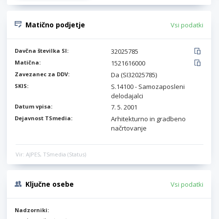
Matično podjetje
Vsi podatki
Davčna številka SI:
32025785
Matična:
1521616000
Zavezanec za DDV:
Da (SI32025785)
SKIS:
S.14100 - Samozaposleni
delodajalci
Datum vpisa:
7. 5. 2001
Dejavnost TSmedia:
Arhitekturno in gradbeno
načrtovanje
Vir: AJPES, TSmedia (Status)
Ključne osebe
Vsi podatki
Nadzorniki: