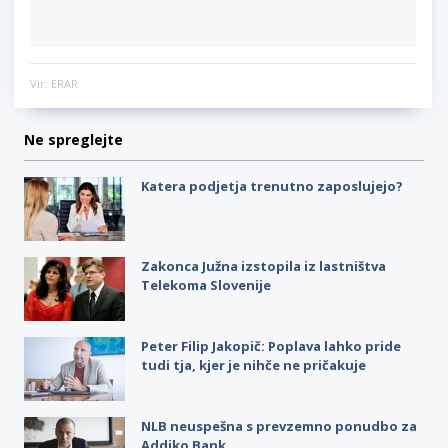
Vir: ERAR
Ne spreglejte
Katera podjetja trenutno zaposlujejo?
Zakonca Južna izstopila iz lastništva
Telekoma Slovenije
Peter Filip Jakopič: Poplava lahko pride
tudi tja, kjer je nihče ne pričakuje
NLB neuspešna s prevzemno ponudbo za
Addiko Bank