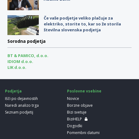
Če vaše podjetje veliko plačuje za
elektriko, storite to, kar so že storila
številna slovenska podjetja
Sorodna podjetja
BT & PAMICO, d.o.o.
IDIOM d.o.o.
LIK d.o.o.
Podjetja
Poslovne vsebine
Išči po dejavnostih
Novice
Naredi analizo trga
Borzne objave
Seznam podjetij
Bizi svetuje
BiziHELP
Dogodki
Pomembni datumi