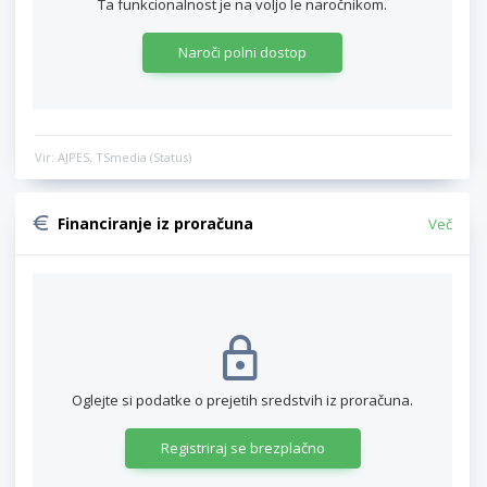
Ta funkcionalnost je na voljo le naročnikom.
Naroči polni dostop
Vir: AJPES, TSmedia (Status)
Financiranje iz proračuna
Več
Oglejte si podatke o prejetih sredstvih iz proračuna.
Registriraj se brezplačno