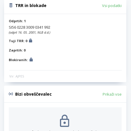
TRR in blokade
Vsi podatki
Odprtih: 1
SI56 0228 3009 0341 992
(odprt 16. 05. 2001, NLB d.d.)
Tuji TRR: 0
Zaprtih: 0
Blokiranih:
Vir: AJPES
Bizi obveščevalec
Prikaži vse