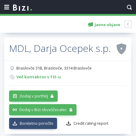
Javne objave
MDL, Darja Ocepek s.p.
Braslovče 31B, Braslovče, 3314 Braslovče
Več kontaktov v TIS-u
Dodaj v portfelj
Dodaj v Bizi obveščevalec
Bonitetno poročilo
Credit rating report