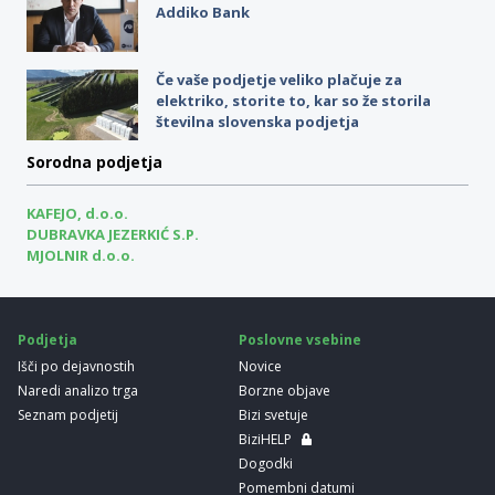
Addiko Bank
Če vaše podjetje veliko plačuje za
elektriko, storite to, kar so že storila
številna slovenska podjetja
Sorodna podjetja
KAFEJO, d.o.o.
DUBRAVKA JEZERKIĆ S.P.
MJOLNIR d.o.o.
Podjetja
Poslovne vsebine
Išči po dejavnostih
Novice
Naredi analizo trga
Borzne objave
Seznam podjetij
Bizi svetuje
BiziHELP
Dogodki
Pomembni datumi