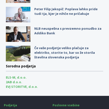
Peter Filip Jakopič: Poplava lahko pride
tudi tja, kjer je nihče ne pričakuje
NLB neuspešna s prevzemno ponudbo za
Addiko Bank
Če vaše podjetje veliko plačuje za
elektriko, storite to, kar so že storila
številna slovenska podjetja
Sorodna podjetja
ELS-M, d.o.o.
2AB d.o.o.
EVJ STORITVE, d.o.o.
Podjetja
Poslovne vsebine