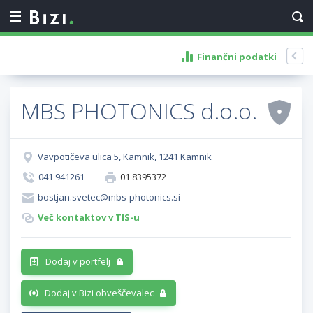
Finančni podatki
MBS PHOTONICS d.o.o.
Vavpotičeva ulica 5, Kamnik, 1241 Kamnik
041 941261
01 8395372
bostjan.svetec@mbs-photonics.si
Več kontaktov v TIS-u
Dodaj v portfelj
Dodaj v Bizi obveščevalec