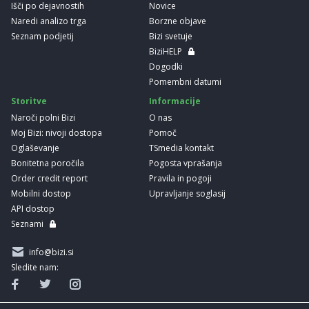
Išči po dejavnostih
Novice
Naredi analizo trga
Borzne objave
Seznam podjetij
Bizi svetuje
BiziHELP
Dogodki
Pomembni datumi
Storitve
Informacije
Naroči polni Bizi
O nas
Moj Bizi: nivoji dostopa
Pomoč
Oglaševanje
TSmedia kontakt
Bonitetna poročila
Pogosta vprašanja
Order credit report
Pravila in pogoji
Mobilni dostop
Upravljanje soglasij
API dostop
Seznami
info@bizi.si
Sledite nam: