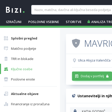
IZRAČUNI
POSLOVNE VSEBINE
STORITVE
ANALIZA TR
Splošni pregled
MAVRIC
Matično podjetje
TRR in blokade
Ulica Alojza Valenčiča 1
Ključne osebe
Dodaj v portfelj
Poslovne enote
Aktualne objave
Ustanovitelji in nji
Financiranje iz proračuna