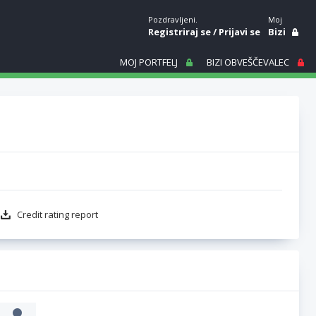
Pozdravljeni.
Moj
Registriraj se
/
Prijavi se
Bizi
MOJ PORTFELJ
BIZI OBVEŠČEVALEC
Credit rating report