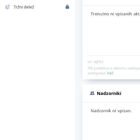
Tržni delež
Vir: AJPES
*Ni podatkov o datumu nastopa
zastopnika.
Več
Nadzorniki