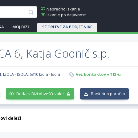
Napredno iskanje
Iskanje po dejavnosti
GA
MOJ BIZI
STORITVE ZA PODJETNIKE
A 6, Katja Godnič s.p.
, IZOLA - ISOLA, 6310 Izola - Isola
Več kontaktov v TIS-u
Dodaj v Bizi obveščevalec
Bonitetno poročilo
hovi deleži