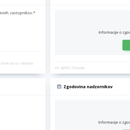
Informacije o zgo
 funkcije oz. odstopu
Vir: AJPES, TSmedia
Zgodovina nadzornikov
Informacije o zgo