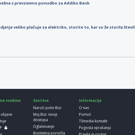
pešna s prevzemno ponudbo za Addiko Bank
djetje veliko plačuje za elektriko, storite to, kar so že storila štev
ne vsebine
Storitve
Informacije
Naroči polni Bizi
O nas
 objave
Moj Bizi: nivoji
Pomoč
dostopa
etuje
TSmedia kontakt
Oglaševanje
LP
Pogosta vprašanja
Bonitetna poročila
ki
Pravila in pogoji