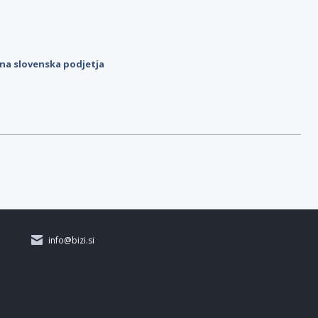
ilna slovenska podjetja
info@bizi.si