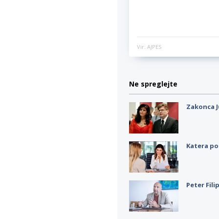
Vir: AJPES
Ne spreglejte
Zakonca J
Katera po
Peter Fili