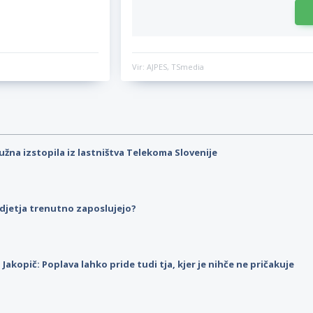
Vir: AJPES, TSmedia
užna izstopila iz lastništva Telekoma Slovenije
djetja trenutno zaposlujejo?
p Jakopič: Poplava lahko pride tudi tja, kjer je nihče ne pričakuje