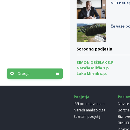
NLB neus
Če vaše po
Sorodna podjetja
SIMON DEŽELAK S.P.
Nataša Mikša s.p.
Orodja
Luka Mirnik s.p.
Podjetja
Poslov
Išči po dejavnostih
Novice
Naredi analizo trga
Borzne
Seznam podjetij
Bizi sv
BiziHE
Dogod