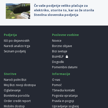
Če vaše podjetje veliko plačuje za
elektriko, storite to, kar so že storila
številna slovenska podjetja
Podjetja
Poslovne vsebine
Išči po dejavnostih
Novice
Naredi analizo trga
Borzne objave
Seznam podjetij
Bizi svetuje
BiziHELP
Dogodki
Pomembni datumi
Storitve
Informacije
Naroči polni Bizi
O nas
Moj Bizi: nivoji dostopa
Pomoč
Oglaševanje
TSmedia kontakt
Bonitetna poročila
Pogosta vprašanja
Order credit report
Pravila in pogoji
Mobilni dostop
Upravljanje soglasij