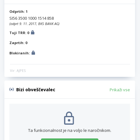
Odprtih: 1
SI56 3500 1000 1514 858
(odprt 9. 11. 2017, BKS BANK AG)
Tuji TRR: 0
Zaprtih: 0
Blokiranih:
Vir: AJPES
Bizi obveščevalec
Prikaži vse
Ta funkcionalnost je na voljo le naročnikom.