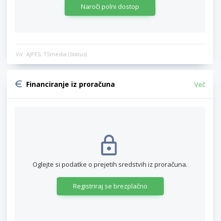
Naroči polni dostop
Vir: AJPES, TSmedia (Status)
Financiranje iz proračuna
Več
Oglejte si podatke o prejetih sredstvih iz proračuna.
Registriraj se brezplačno