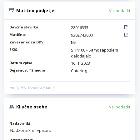
Matično podjetje
Vsi podatki
Davčna številka:
28016335
Matična:
9302743000
Zavezanec za DDV:
Ne
SKIS:
S.14100 - Samozaposleni
delodajalci
Datum vpisa:
16. 1. 2023
Dejavnost TSmedia:
Catering
Vir: AJPES, TSmedia (Status)
Ključne osebe
Vsi podatki
Nadzorniki:
Ustanovitelji: