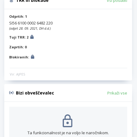
TRR in blokade
Vsi podatki
Odprtih: 1
SI56 6100 0002 6482 220
(odprt 28. 09. 2021, DH d.d.)
Tuji TRR: 2
Zaprtih: 0
Blokiranih:
Vir: AJPES
Bizi obveščevalec
Prikaži vse
Ta funkcionalnost je na voljo le naročnikom.