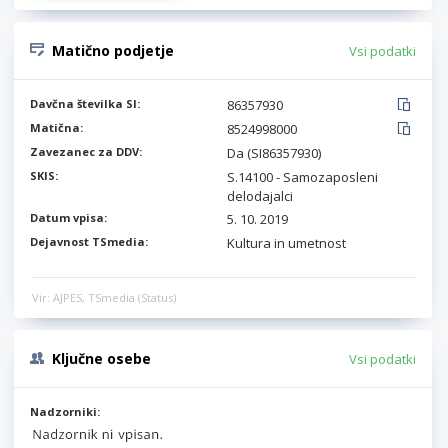
Matično podjetje
Vsi podatki
Davčna številka SI:
86357930
Matična:
8524998000
Zavezanec za DDV:
Da (SI86357930)
SKIS:
S.14100 - Samozaposleni
delodajalci
Datum vpisa:
5. 10. 2019
Dejavnost TSmedia:
Kultura in umetnost
Vir: AJPES, TSmedia (Status)
Ključne osebe
Vsi podatki
Nadzorniki: