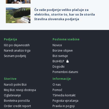
Če vaše podjetje veliko plačuje za
elektriko, storite to, kar so že storila
številna slovenska podjetja
Podjetja
Poslovne vsebine
Išči po dejavnostih
Novice
Naredi analizo trga
Borzne objave
Seznam podjetij
Bizi svetuje
BiziHELP
Dogodki
Pomembni datumi
Storitve
Informacije
Naroči polni Bizi
O nas
Moj Bizi: nivoji dostopa
Pomoč
Oglaševanje
TSmedia kontakt
Bonitetna poročila
Pogosta vprašanja
Order credit report
Pravila in pogoji