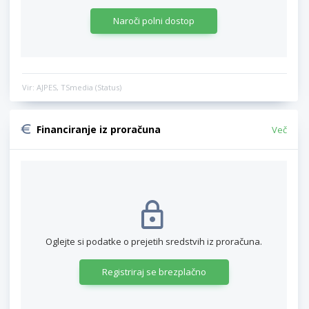
Naroči polni dostop
Vir: AJPES, TSmedia (Status)
Financiranje iz proračuna
Več
Oglejte si podatke o prejetih sredstvih iz proračuna.
Registriraj se brezplačno