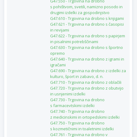
G47.550 - Trgovina na drobno
s pohištvom, svetili, namizno posodo in
drugimi izdelki za gospodinjstvo
G47.610 - Trgovina na drobno s knjigami
G47.621 - Trgovina na drobno s časopisi
in revijami
G47.622 - Trgovina na drobno s papirjem
in pisalnimi potrebščinami
G47.630 - Trgovina na drobno s športno
opremo
G47.640 - Trgovina na drobno z igrami in
igračami
G47.690 - Trgovina na drobno z izdelki za
kulturo, šport in zabavo, d. n.
G47.710 - Trgovina na drobno z oblačili
G47.720 - Trgovina na drobno z obutvijo
in usnjenimi izdelki
G47.730 - Trgovina na drobno
s farmacevtskimi izdelki
G47.740 - Trgovina na drobno
z medicinskimi in ortopedskimi izdelki
G47.750 - Trgovina na drobno
s kozmetičnimi in toaletnimi izdelki
G47.761 - Trgovina na drobno v