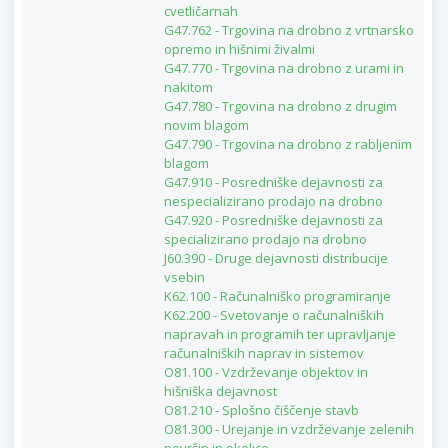
cvetličarnah
G47.762 - Trgovina na drobno z vrtnarsko
opremo in hišnimi živalmi
G47.770 - Trgovina na drobno z urami in
nakitom
G47.780 - Trgovina na drobno z drugim
novim blagom
G47.790 - Trgovina na drobno z rabljenim
blagom
G47.910 - Posredniške dejavnosti za
nespecializirano prodajo na drobno
G47.920 - Posredniške dejavnosti za
specializirano prodajo na drobno
J60.390 - Druge dejavnosti distribucije
vsebin
K62.100 - Računalniško programiranje
K62.200 - Svetovanje o računalniških
napravah in programih ter upravljanje
računalniških naprav in sistemov
O81.100 - Vzdrževanje objektov in
hišniška dejavnost
O81.210 - Splošno čiščenje stavb
O81.300 - Urejanje in vzdrževanje zelenih