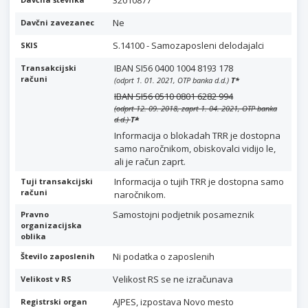
32010877
Ne
Davčni zavezanec
S.14100 - Samozaposleni delodajalci
SKIS
IBAN SI56 0400 1004 8193 178
Transakcijski
računi
(odprt 1. 01. 2021, OTP banka d.d.)
T
*
IBAN SI56 0510 0801 6282 994
(odprt 12. 09. 2018, zaprt 1. 04. 2021, OTP banka
d.d.)
T
*
Informacija o blokadah TRR je dostopna
samo naročnikom, obiskovalci vidijo le,
ali je račun zaprt.
Informacija o tujih TRR je dostopna samo
Tuji transakcijski
računi
naročnikom.
Samostojni podjetnik posameznik
Pravno
organizacijska
oblika
Ni podatka o zaposlenih
Število zaposlenih
Velikost RS se ne izračunava
Velikost v RS
AJPES, izpostava Novo mesto
Registrski organ