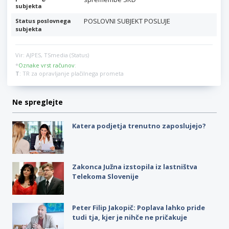
subjekta
POSLOVNI SUBJEKT POSLUJE
Status poslovnega
subjekta
Vir: AJPES, TSmedia (Status)
*
Oznake vrst računov
:
T
: TR za opravljanje plačilnega prometa
Ne spreglejte
Katera podjetja trenutno zaposlujejo?
Zakonca Južna izstopila iz lastništva
Telekoma Slovenije
Peter Filip Jakopič: Poplava lahko pride
tudi tja, kjer je nihče ne pričakuje