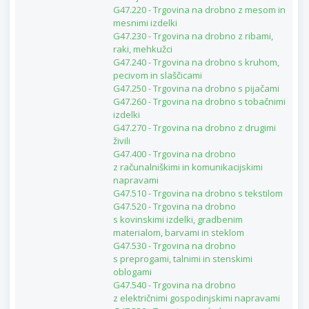
G47.220 - Trgovina na drobno z mesom in
mesnimi izdelki
G47.230 - Trgovina na drobno z ribami,
raki, mehkužci
G47.240 - Trgovina na drobno s kruhom,
pecivom in slaščicami
G47.250 - Trgovina na drobno s pijačami
G47.260 - Trgovina na drobno s tobačnimi
izdelki
G47.270 - Trgovina na drobno z drugimi
živili
G47.400 - Trgovina na drobno
z računalniškimi in komunikacijskimi
napravami
G47.510 - Trgovina na drobno s tekstilom
G47.520 - Trgovina na drobno
s kovinskimi izdelki, gradbenim
materialom, barvami in steklom
G47.530 - Trgovina na drobno
s preprogami, talnimi in stenskimi
oblogami
G47.540 - Trgovina na drobno
z električnimi gospodinjskimi napravami