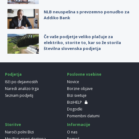
NLB neuspešna s prevzemno ponudbo za
Addiko Bank
Če vaše podjetje veliko plačuje za
elektriko, storite to, kar so že storila
številna slovenska podjetja
Podjetja
Poslovne vsebine
Išči po dejavnostih
Novice
Naredi analizo trga
Borzne objave
Seznam podjetij
Bizi svetuje
BiziHELP
Dogodki
Pomembni datumi
Storitve
Informacije
Naroči polni Bizi
O nas
Moj Bizi: nivoji dostopa
Pomoč