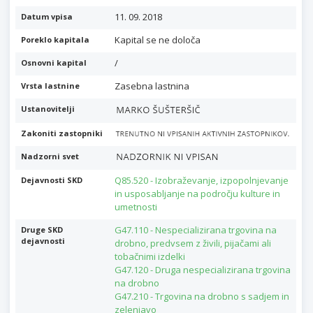
11. 09. 2018
Datum vpisa
Kapital se ne določa
Poreklo kapitala
/
Osnovni kapital
Zasebna lastnina
Vrsta lastnine
Ustanovitelji
Zakoniti zastopniki
Nadzorni svet
Q85.520 - Izobraževanje, izpopolnjevanje
Dejavnosti SKD
in usposabljanje na področju kulture in
umetnosti
G47.110 - Nespecializirana trgovina na
Druge SKD
dejavnosti
drobno, predvsem z živili, pijačami ali
tobačnimi izdelki
G47.120 - Druga nespecializirana trgovina
na drobno
G47.210 - Trgovina na drobno s sadjem in
zelenjavo