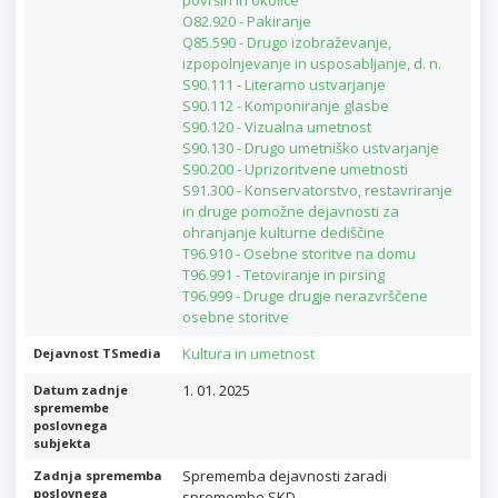
površin in okolice
O82.920 - Pakiranje
Q85.590 - Drugo izobraževanje,
izpopolnjevanje in usposabljanje, d. n.
S90.111 - Literarno ustvarjanje
S90.112 - Komponiranje glasbe
S90.120 - Vizualna umetnost
S90.130 - Drugo umetniško ustvarjanje
S90.200 - Uprizoritvene umetnosti
S91.300 - Konservatorstvo, restavriranje
in druge pomožne dejavnosti za
ohranjanje kulturne dediščine
T96.910 - Osebne storitve na domu
T96.991 - Tetoviranje in pirsing
T96.999 - Druge drugje nerazvrščene
osebne storitve
Kultura in umetnost
Dejavnost TSmedia
1. 01. 2025
Datum zadnje
spremembe
poslovnega
subjekta
Sprememba dejavnosti zaradi
Zadnja sprememba
poslovnega
spremembe SKD