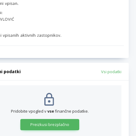
i:
ni podatki
Vsi podatki
Pridobite vpogled v
vse
finančne podatke.
Preizkusi brezplačno