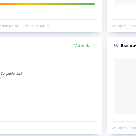
etnih poročil, TSmedia (Status)
Vir: AJPES – po
Bizi o
Vsi podatki
 Sanpaolo d.d.)
Vir: AJPES, TSm