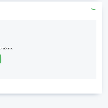
Več
roračuna.