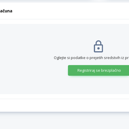
računa
Oglejte si podatke o prejetih sredstvih iz p
Registriraj se brezplačno