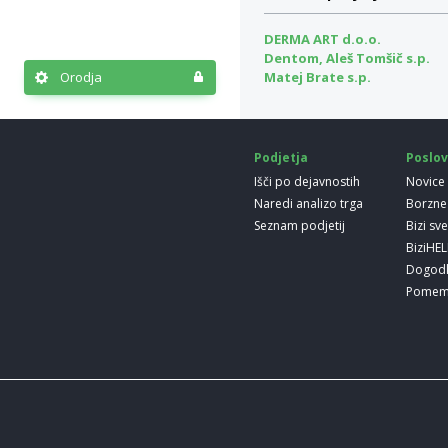
DERMA ART d.o.o.
Dentom, Aleš Tomšič s.p.
Matej Brate s.p.
Orodja
Podjetja
Poslov
Išči po dejavnostih
Novice
Naredi analizo trga
Borzne
Seznam podjetij
Bizi sv
BiziHE
Dogod
Pomem