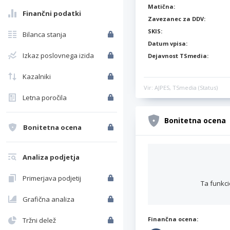
Matična:
Finančni podatki
Zavezanec za DDV:
SKIS:
Bilanca stanja
Datum vpisa:
Izkaz poslovnega izida
Dejavnost TSmedia:
Kazalniki
Vir: AJPES, TSmedia (Status)
Letna poročila
Bonitetna ocena
Bonitetna ocena
Analiza podjetja
Primerjava podjetij
Ta funkci
Grafična analiza
Finančna ocena:
Tržni delež