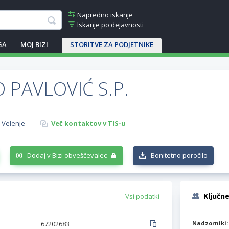
Napredno iskanje
Iskanje po dejavnosti
GA
MOJ BIZI
STORITVE ZA PODJETNIKE
 PAVLOVIĆ S.P.
0 Velenje
Več kontaktov v TIS-u
Dodaj v Bizi obveščevalec
Bonitetno poročilo
Ključn
Vsi podatki
67202683
Nadzorniki: