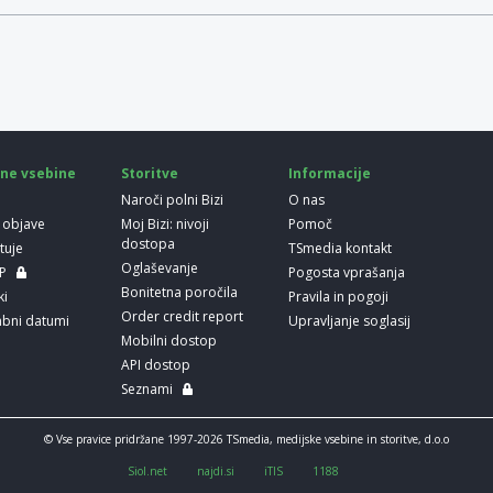
ne vsebine
Storitve
Informacije
Naroči polni Bizi
O nas
 objave
Moj Bizi: nivoji
Pomoč
dostopa
etuje
TSmedia kontakt
Oglaševanje
LP
Pogosta vprašanja
Bonitetna poročila
ki
Pravila in pogoji
Order credit report
bni datumi
Upravljanje soglasij
Mobilni dostop
API dostop
Seznami
© Vse pravice pridržane 1997-2026 TSmedia, medijske vsebine in storitve, d.o.o
Siol.net
najdi.si
iTIS
1188