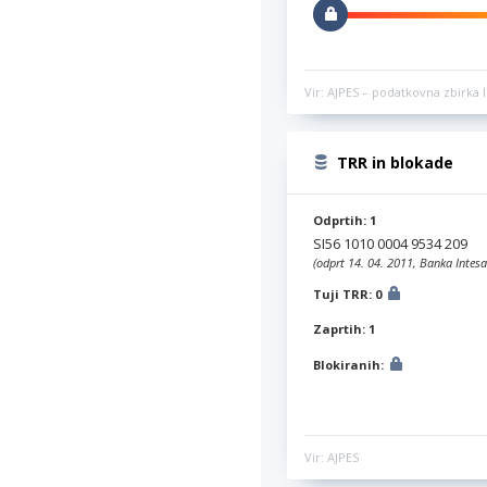
Vir: AJPES – podatkovna zbirka l
TRR in blokade
Odprtih: 1
SI56 1010 0004 9534 209
(odprt 14. 04. 2011, Banka Intesa
Tuji TRR: 0
Zaprtih: 1
Blokiranih:
Vir: AJPES