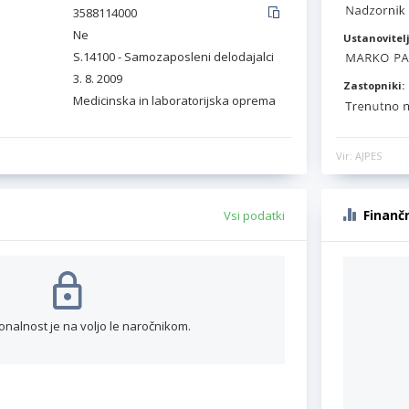
3588114000
Ne
Ustanovitelj
S.14100 - Samozaposleni delodajalci
3. 8. 2009
Zastopniki:
Medicinska in laboratorijska oprema
Vir: AJPES
Finanč
Vsi podatki
onalnost je na voljo le naročnikom.