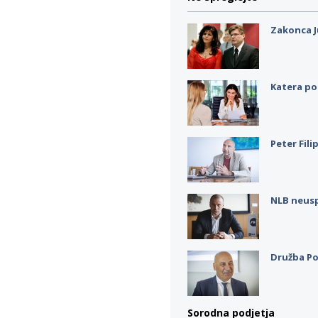
Zakonca J
Katera po
Peter Fili
NLB neus
Družba Po
Sorodna podjetja