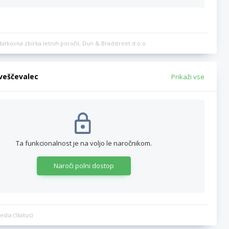
datkovna zbirka letnih poročil, Dun & Bradstreet d.o.o.
bveščevalec
Prikaži vse
Ta funkcionalnost je na voljo le naročnikom.
Naroči polni dostop
edia (Status)