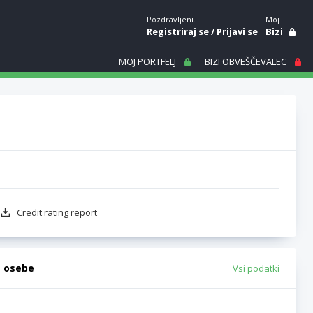
Pozdravljeni.
Moj
Registriraj se
/
Prijavi se
Bizi
MOJ PORTFELJ
BIZI OBVEŠČEVALEC
Credit rating report
e osebe
Vsi podatki