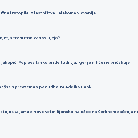
užna izstopila iz lastništva Telekoma Slovenije
djetja trenutno zaposlujejo?
p Jakopič: Poplava lahko pride tudi tja, kjer je nihče ne pričakuje
pešna s prevzemno ponudbo za Addiko Bank
stojnska jama z novo večmilijonsko naložbo na Cerknem začenja 