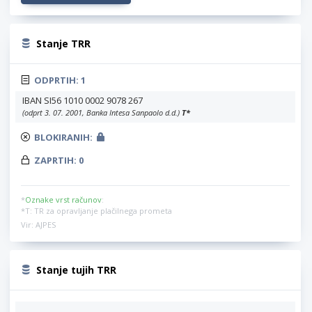
Stanje TRR
ODPRTIH:
1
IBAN SI56 1010 0002 9078 267
(odprt 3. 07. 2001, Banka Intesa Sanpaolo d.d.)
T
*
BLOKIRANIH:
ZAPRTIH:
0
*
Oznake vrst računov
:
*T: TR za opravljanje plačilnega prometa
Vir: AJPES
Stanje tujih TRR