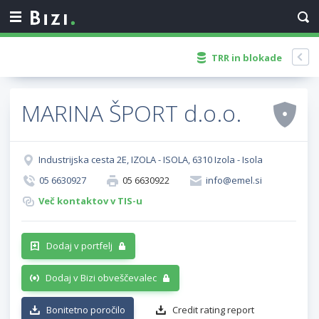
TRR in blokade
MARINA ŠPORT d.o.o.
Industrijska cesta 2E, IZOLA - ISOLA, 6310 Izola - Isola
05 6630927
05 6630922
info@emel.si
Več kontaktov v TIS-u
Dodaj v portfelj
Dodaj v Bizi obveščevalec
Bonitetno poročilo
Credit rating report