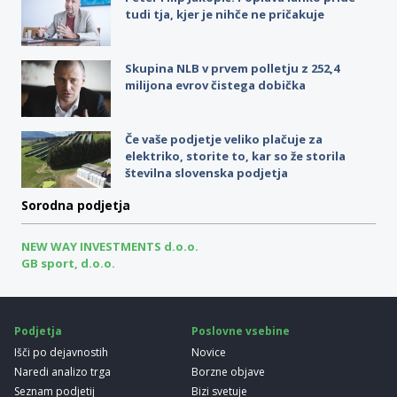
tudi tja, kjer je nihče ne pričakuje
Skupina NLB v prvem polletju z 252,4
milijona evrov čistega dobička
Če vaše podjetje veliko plačuje za
elektriko, storite to, kar so že storila
številna slovenska podjetja
Sorodna podjetja
NEW WAY INVESTMENTS d.o.o.
GB sport, d.o.o.
Podjetja
Poslovne vsebine
Išči po dejavnostih
Novice
Naredi analizo trga
Borzne objave
Seznam podjetij
Bizi svetuje