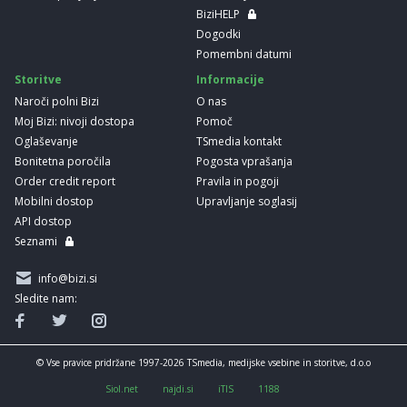
BiziHELP
Dogodki
Pomembni datumi
Storitve
Informacije
Naroči polni Bizi
O nas
Moj Bizi: nivoji dostopa
Pomoč
Oglaševanje
TSmedia kontakt
Bonitetna poročila
Pogosta vprašanja
Order credit report
Pravila in pogoji
Mobilni dostop
Upravljanje soglasij
API dostop
Seznami
info@bizi.si
Sledite nam:
© Vse pravice pridržane 1997-2026 TSmedia, medijske vsebine in storitve, d.o.o
Siol.net
najdi.si
iTIS
1188