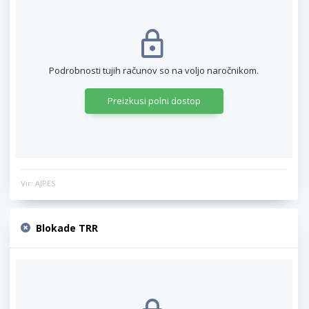
Podrobnosti tujih računov so na voljo naročnikom.
Preizkusi polni dostop
Vir: AJPES
Blokade TRR