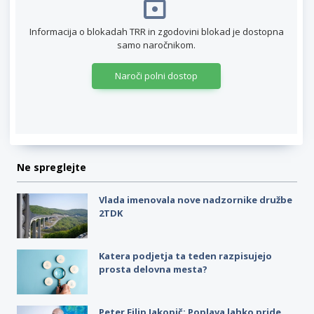
Informacija o blokadah TRR in zgodovini blokad je dostopna
samo naročnikom.
Naroči polni dostop
Ne spreglejte
Vlada imenovala nove nadzornike družbe
2TDK
Katera podjetja ta teden razpisujejo
prosta delovna mesta?
Peter Filip Jakopič: Poplava lahko pride