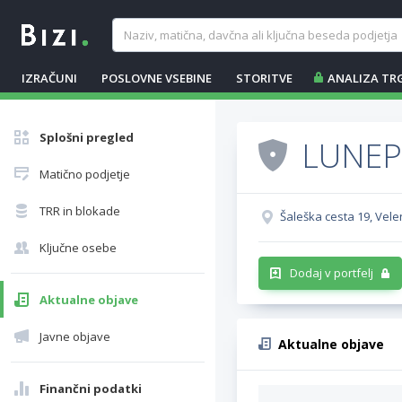
IZRAČUNI
POSLOVNE VSEBINE
STORITVE
ANALIZA TR
Splošni pregled
LUNEP,
Matično podjetje
TRR in blokade
Šaleška cesta 19, Vele
Ključne osebe
Dodaj v portfelj
Aktualne objave
Javne objave
Aktualne objave
Finančni podatki