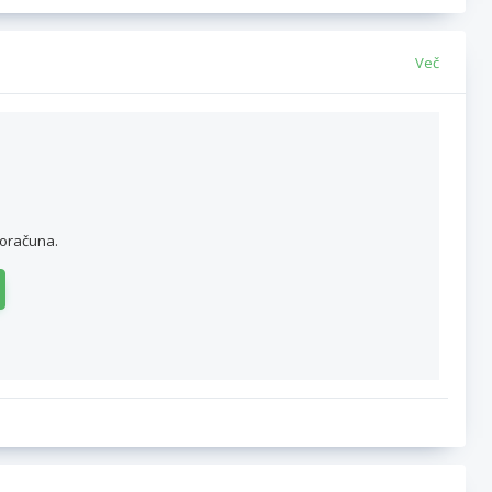
Več
roračuna.