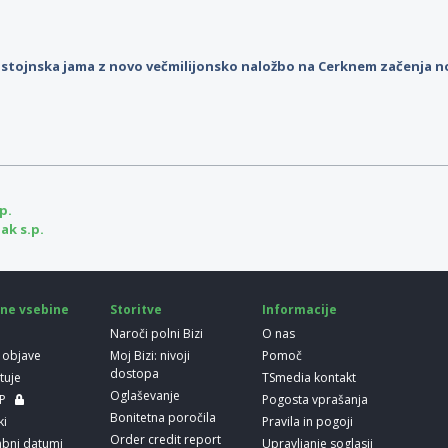
stojnska jama z novo večmilijonsko naložbo na Cerknem začenja 
p.
ak s.p.
ne vsebine
Storitve
Informacije
Naroči polni Bizi
O nas
 objave
Moj Bizi: nivoji
Pomoč
dostopa
etuje
TSmedia kontakt
Oglaševanje
LP
Pogosta vprašanja
Bonitetna poročila
ki
Pravila in pogoji
Order credit report
bni datumi
Upravljanje soglasij