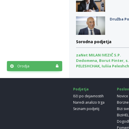
Družba Po
Sorodna podjetja
zaNet MILAN IVEZIČ S.P.
Dedomena, Borut Pinter, s.
Orodja
PELESHCHAK, Iuliia Peleshch
Podjetja
Poslov
Išči po dejavnostih
Novice
Naredi analizo trga
Borzne
Seznam podjetij
Bizi sv
BiziHE
Dogod
Pomem