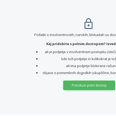
Podatki o insolventnostih, narokih, blokadah so do
Kaj pridobite s polnim dostopom? Izvede
ali je podjetje v insolventnem postopku (stečaj,
kdo toži podjetje in kolikokrat je to
ali ima podjetje blokirane račun
objave o pomembnih dogodkih (skupščine, borz
Preizkusi polni dostop