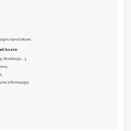
stopni naročnikom.
li boste:
 likvidacija,…),
ženo,
e,
ne informacije).