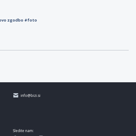
novo zgodbo #foto
info@bizi.si
Sledite nam: