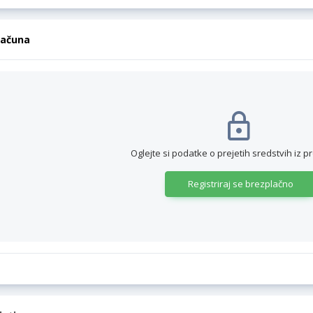
računa
Oglejte si podatke o prejetih sredstvih iz p
Registriraj se brezplačno