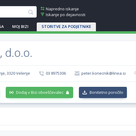
Napredno iskanje
Iskanje po dejavnosti
GA
MOJ BIZI
STORITVE ZA PODJETNIKE
 d.o.o.
nje, 3320 Velenje
03 8975306
peter.konecnik@linea.si
Dodaj v Bizi obveščevalec
Bonitetno poročilo