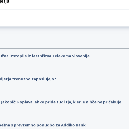
jetju
užna izstopila iz lastništva Telekoma Slovenije
djetja trenutno zaposlujejo?
p Jakopič: Poplava lahko pride tudi tja, kjer je nihče ne pričakuje
pešna s prevzemno ponudbo za Addiko Bank