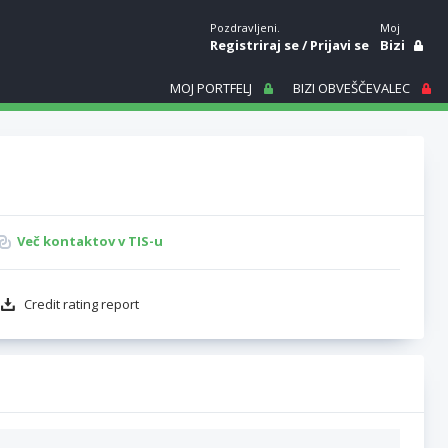
Pozdravljeni.
Moj
Registriraj se
/
Prijavi se
Bizi
MOJ PORTFELJ
BIZI OBVEŠČEVALEC
Več kontaktov v TIS-u
Credit rating report