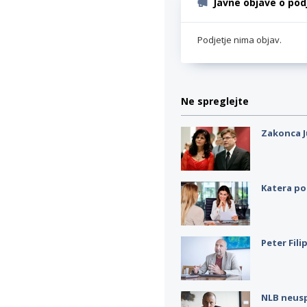
Javne objave o pod
Podjetje nima objav.
Ne spreglejte
Zakonca J
Katera po
Peter Fili
NLB neus