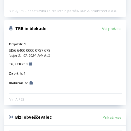
Vir: AJPES – podatkovna zbirka letnih poročil, Dun & Bradstreet d.o.o.
TRR in blokade
Vsi podatki
Odprtih: 1
SI56 6400 0000 0757 678
(odprt 31. 07. 2024, PHV d.d.)
Tuji TRR: 0
Zaprtih: 1
Blokiranih:
Vir: AJPES
Bizi obveščevalec
Prikaži vse