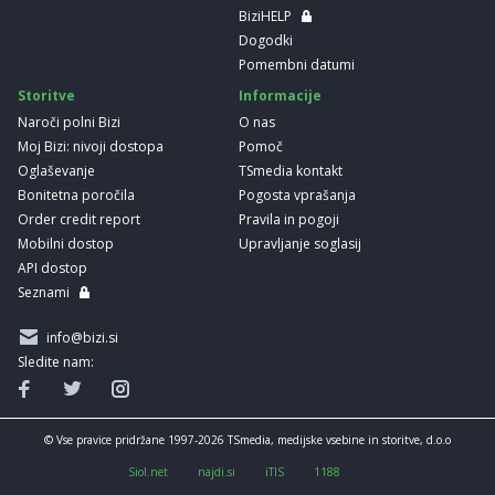
BiziHELP
Dogodki
Pomembni datumi
Storitve
Informacije
Naroči polni Bizi
O nas
Moj Bizi: nivoji dostopa
Pomoč
Oglaševanje
TSmedia kontakt
Bonitetna poročila
Pogosta vprašanja
Order credit report
Pravila in pogoji
Mobilni dostop
Upravljanje soglasij
API dostop
Seznami
info@bizi.si
Sledite nam:
© Vse pravice pridržane 1997-2026 TSmedia, medijske vsebine in storitve, d.o.o
Siol.net
najdi.si
iTIS
1188