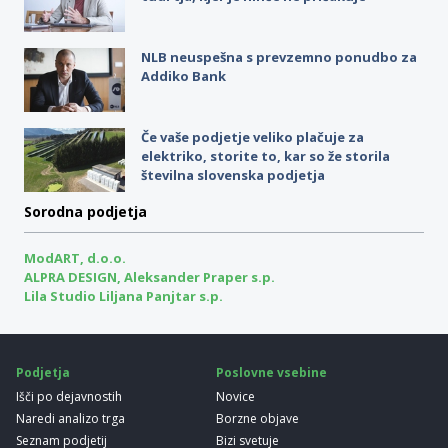
NLB neuspešna s prevzemno ponudbo za
Addiko Bank
Če vaše podjetje veliko plačuje za
elektriko, storite to, kar so že storila
številna slovenska podjetja
Sorodna podjetja
ModART, d.o.o.
ALPRA DESIGN, Aleksander Praper s.p.
Lila Studio Liljana Panjtar s.p.
Podjetja
Poslovne vsebine
Išči po dejavnostih
Novice
Naredi analizo trga
Borzne objave
Seznam podjetij
Bizi svetuje