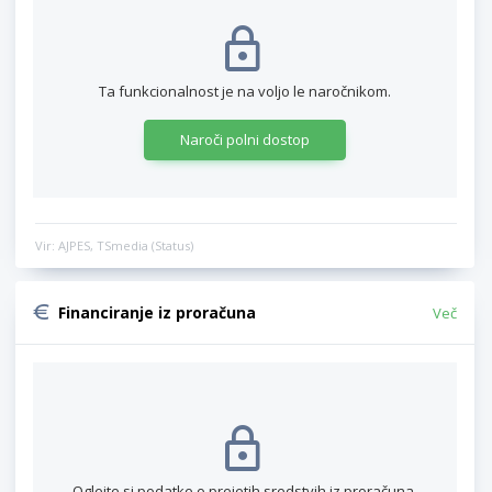
Ta funkcionalnost je na voljo le naročnikom.
Naroči polni dostop
Vir: AJPES, TSmedia (Status)
Financiranje iz proračuna
Več
Oglejte si podatke o prejetih sredstvih iz proračuna.