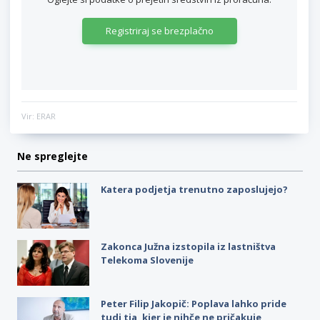
Registriraj se brezplačno
Vir: ERAR
Ne spreglejte
Katera podjetja trenutno zaposlujejo?
Zakonca Južna izstopila iz lastništva
Telekoma Slovenije
Peter Filip Jakopič: Poplava lahko pride
tudi tja, kjer je nihče ne pričakuje