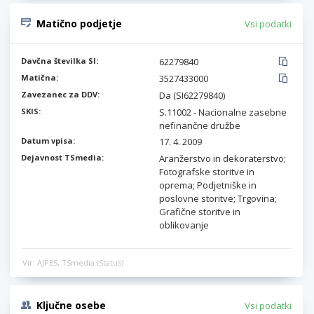
Matično podjetje
Vsi podatki
Davčna številka SI:
62279840
Matična:
3527433000
Zavezanec za DDV:
Da (SI62279840)
SKIS:
S.11002 - Nacionalne zasebne
nefinančne družbe
Datum vpisa:
17. 4. 2009
Dejavnost TSmedia:
Aranžerstvo in dekoraterstvo;
Fotografske storitve in
oprema; Podjetniške in
poslovne storitve; Trgovina;
Grafične storitve in
oblikovanje
Vir: AJPES, TSmedia (Status)
Ključne osebe
Vsi podatki