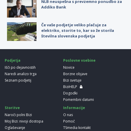
NLB neuspešna s prevzemno ponudbo za
Addiko Bank
Če vaše podjetje veliko plačuje za
elektriko, storite to, kar so že storila
številna slovenska podjetja
Podjetja
Poslovne vsebine
Išči po dejavnostih
Novice
Naredi analizo trga
Borzne objave
Seznam podjetij
Bizi svetuje
BiziHELP
Dogodki
Pomembni datumi
Storitve
Informacije
Naroči polni Bizi
O nas
Moj Bizi: nivoji dostopa
Pomoč
Oglaševanje
TSmedia kontakt