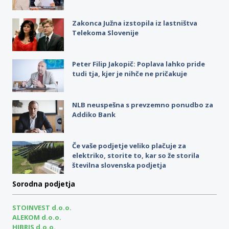
Zakonca Južna izstopila iz lastništva
Telekoma Slovenije
Peter Filip Jakopič: Poplava lahko pride
tudi tja, kjer je nihče ne pričakuje
NLB neuspešna s prevzemno ponudbo za
Addiko Bank
Če vaše podjetje veliko plačuje za
elektriko, storite to, kar so že storila
številna slovenska podjetja
Sorodna podjetja
STOINVEST d.o.o.
ALEKOM d.o.o.
HIBRIS d.o.o.