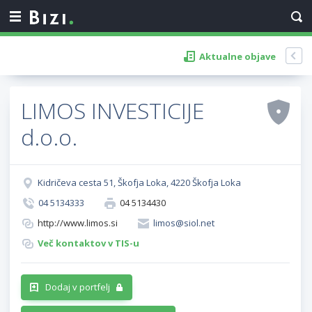
Aktualne objave
LIMOS INVESTICIJE
d.o.o.
Kidričeva cesta 51, Škofja Loka, 4220 Škofja Loka
04 5134333
04 5134430
http://www.limos.si
limos@siol.net
Več kontaktov v TIS-u
Dodaj v portfelj