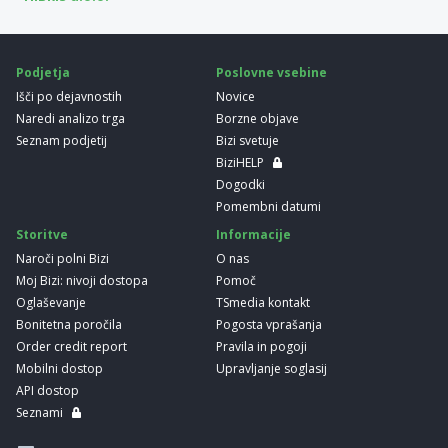
Podjetja
Poslovne vsebine
Išči po dejavnostih
Novice
Naredi analizo trga
Borzne objave
Seznam podjetij
Bizi svetuje
BiziHELP
Dogodki
Pomembni datumi
Storitve
Informacije
Naroči polni Bizi
O nas
Moj Bizi: nivoji dostopa
Pomoč
Oglaševanje
TSmedia kontakt
Bonitetna poročila
Pogosta vprašanja
Order credit report
Pravila in pogoji
Mobilni dostop
Upravljanje soglasij
API dostop
Seznami