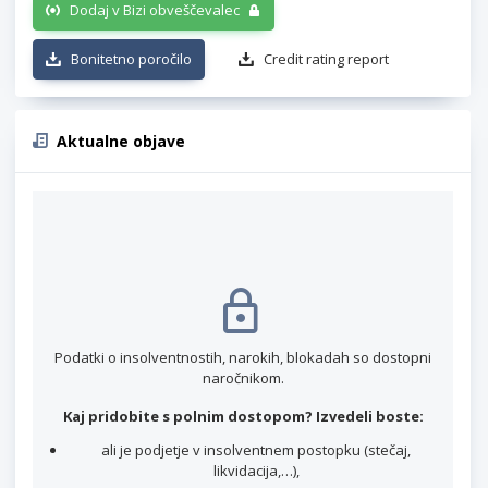
Dodaj v Bizi obveščevalec
Bonitetno poročilo
Credit rating report
Aktualne objave
Podatki o insolventnostih, narokih, blokadah so dostopni
naročnikom.
Kaj pridobite s polnim dostopom? Izvedeli boste:
ali je podjetje v insolventnem postopku (stečaj,
likvidacija,…),