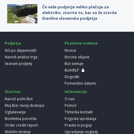
Če vaše podjetje veliko plačuje za
elektriko, storite to, kar so že storila
številna slovenska podjetja
Podjetja
Poslovne vsebine
Išči po dejavnostih
Novice
Naredi analizo trga
Borzne objave
Seznam podjetij
Bizi svetuje
BiziHELP
Dogodki
Pomembni datumi
Storitve
Informacije
Naroči polni Bizi
O nas
Moj Bizi: nivoji dostopa
Pomoč
Oglaševanje
TSmedia kontakt
Bonitetna poročila
Pogosta vprašanja
Order credit report
Pravila in pogoji
Mobilni dostop
Upravljanje soglasij