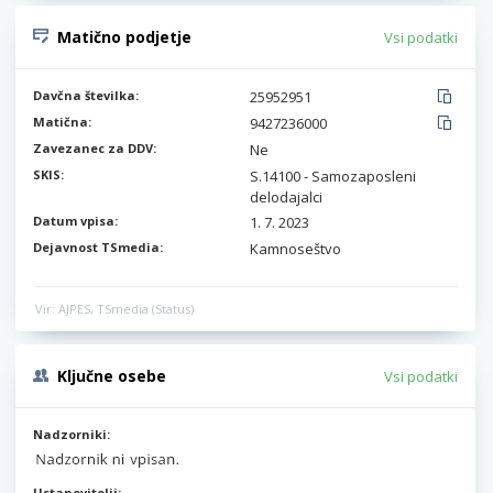
Matično podjetje
Vsi podatki
Davčna številka:
25952951
Matična:
9427236000
Zavezanec za DDV:
Ne
SKIS:
S.14100 - Samozaposleni
delodajalci
Datum vpisa:
1. 7. 2023
Dejavnost TSmedia:
Kamnoseštvo
Vir: AJPES, TSmedia (Status)
Ključne osebe
Vsi podatki
Nadzorniki:
Ustanovitelji: