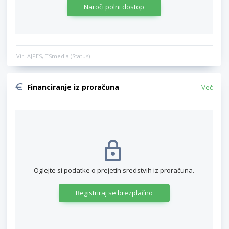
Naroči polni dostop
Vir: AJPES, TSmedia (Status)
Financiranje iz proračuna
Več
Oglejte si podatke o prejetih sredstvih iz proračuna.
Registriraj se brezplačno