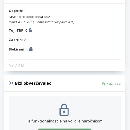
Odprtih: 1
SI56 1010 0006 0994 662
(odprt 4. 07. 2023, Banka Intesa Sanpaolo d.d.)
Tuji TRR: 0
Zaprtih: 0
Blokiranih:
Vir: AJPES
Bizi obveščevalec
Prikaži vse
Ta funkcionalnost je na voljo le naročnikom.