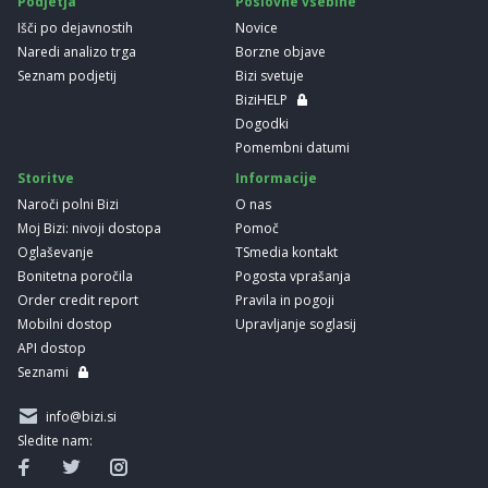
Podjetja
Poslovne vsebine
Išči po dejavnostih
Novice
Naredi analizo trga
Borzne objave
Seznam podjetij
Bizi svetuje
BiziHELP
Dogodki
Pomembni datumi
Storitve
Informacije
Naroči polni Bizi
O nas
Moj Bizi: nivoji dostopa
Pomoč
Oglaševanje
TSmedia kontakt
Bonitetna poročila
Pogosta vprašanja
Order credit report
Pravila in pogoji
Mobilni dostop
Upravljanje soglasij
API dostop
Seznami
info@bizi.si
Sledite nam: