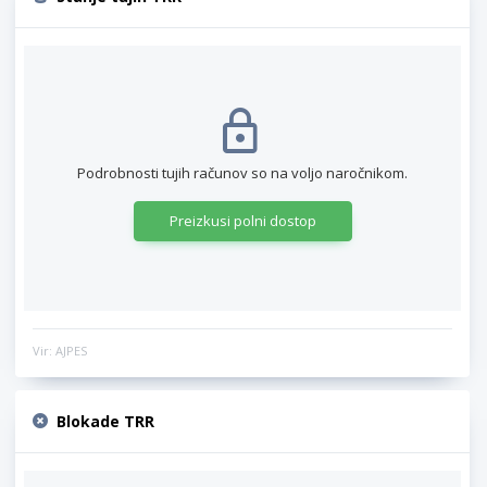
Podrobnosti tujih računov so na voljo naročnikom.
Preizkusi polni dostop
Vir: AJPES
Blokade TRR