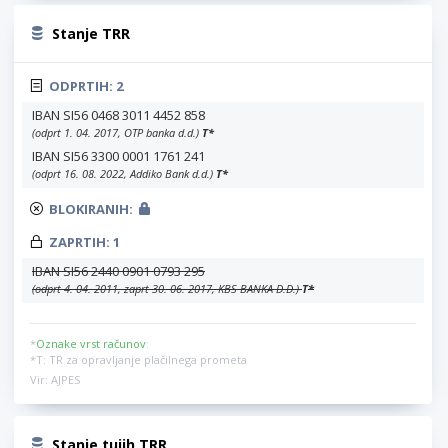
Stanje TRR
ODPRTIH:
2
IBAN SI56 0468 3011 4452 858
(odprt 1. 04. 2017, OTP banka d.d.)
T
*
IBAN SI56 3300 0001 1761 241
(odprt 16. 08. 2022, Addiko Bank d.d.)
T
*
BLOKIRANIH:
ZAPRTIH:
1
IBAN SI56 2440 0901 0793 295
(odprt 4. 04. 2011, zaprt 30. 06. 2017, KBS BANKA D.D.)
T
*
*
Oznake vrst računov
:
*T: TR za opravljanje plačilnega prometa
Vir: AJPES
Stanje tujih TRR