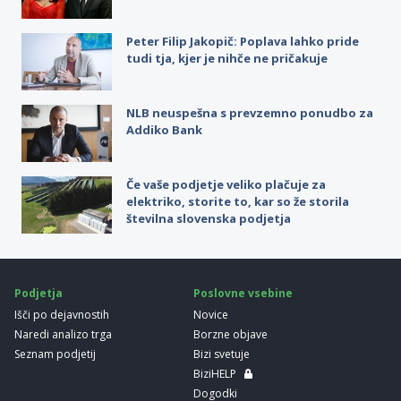
Peter Filip Jakopič: Poplava lahko pride
tudi tja, kjer je nihče ne pričakuje
NLB neuspešna s prevzemno ponudbo za
Addiko Bank
Če vaše podjetje veliko plačuje za
elektriko, storite to, kar so že storila
številna slovenska podjetja
Podjetja
Poslovne vsebine
Išči po dejavnostih
Novice
Naredi analizo trga
Borzne objave
Seznam podjetij
Bizi svetuje
BiziHELP
Dogodki